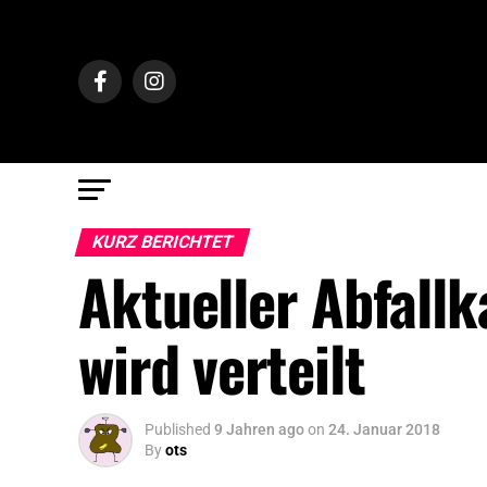
KURZ BERICHTET
Aktueller Abfallk
wird verteilt
Published
9 Jahren ago
on
24. Januar 2018
By
ots