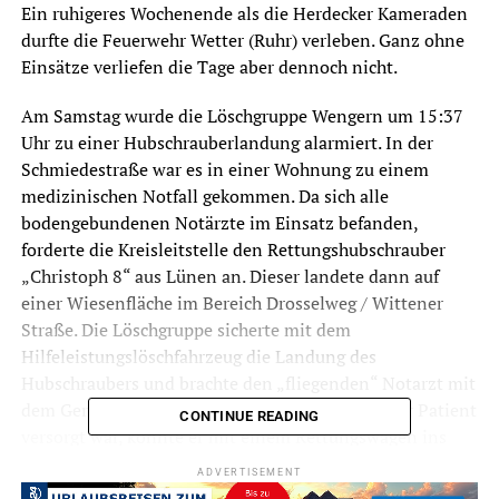
Ein ruhigeres Wochenende als die Herdecker Kameraden
durfte die Feuerwehr Wetter (Ruhr) verleben. Ganz ohne
Einsätze verliefen die Tage aber dennoch nicht.
Am Samstag wurde die Löschgruppe Wengern um 15:37
Uhr zu einer Hubschrauberlandung alarmiert. In der
Schmiedestraße war es in einer Wohnung zu einem
medizinischen Notfall gekommen. Da sich alle
bodengebundenen Notärzte im Einsatz befanden,
forderte die Kreisleitstelle den Rettungshubschrauber
„Christoph 8“ aus Lünen an. Dieser landete dann auf
einer Wiesenfläche im Bereich Drosselweg / Wittener
Straße. Die Löschgruppe sicherte mit dem
Hilfeleistungslöschfahrzeug die Landung des
Hubschraubers und brachte den „fliegenden“ Notarzt mit
dem Gerätewagen zur Einsatzstelle. Nachdem der Patient
CONTINUE READING
versorgt war, konnte er mit einem Rettungswagen ins
Krankenhaus gefahren werden. Die Feuerwehr fuhr die
ADVERTISEMENT
Besatzung des Rettungshubschraubers wieder zum