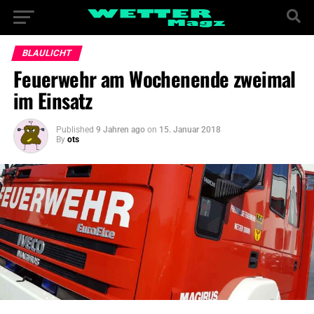
BLAULICHT
Feuerwehr am Wochenende zweimal
im Einsatz
Published
9 Jahren ago
on
15. Januar 2018
By
ots