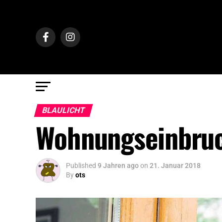
BLAULICHT
Wohnungseinbruc
Published
9 Jahren ago
on
21. Januar 2018
By
ots