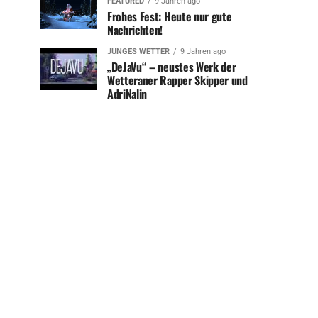
FEATURED
9 Jahren ago
Frohes Fest: Heute nur gute
Nachrichten!
JUNGES WETTER
9 Jahren ago
„DeJaVu“ – neustes Werk der
Wetteraner Rapper Skipper und
AdriNalin