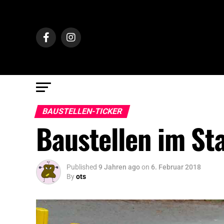
BAUSTELLEN-TICKER
Baustellen im St
Published
9 Jahren ago
on
6. Februar 2018
By
ots