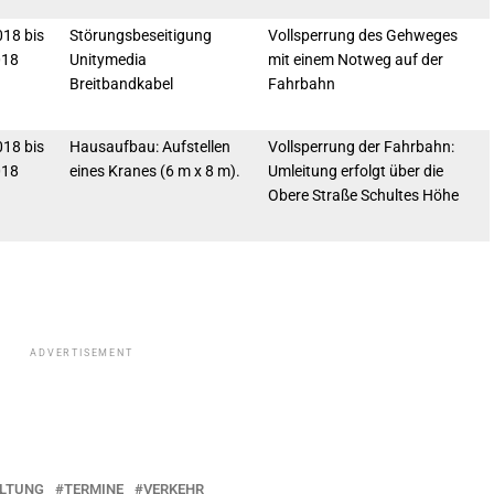
18 bis
Störungsbeseitigung
Vollsperrung des Gehweges
018
Unitymedia
mit einem Notweg auf der
Breitbandkabel
Fahrbahn
18 bis
Hausaufbau: Aufstellen
Vollsperrung der Fahrbahn:
018
eines Kranes (6 m x 8 m).
Umleitung erfolgt über die
Obere Straße Schultes Höhe
ADVERTISEMENT
LTUNG
TERMINE
VERKEHR