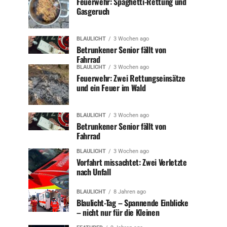
Feuerwehr: Spaghetti-Rettung und
Gasgeruch
BLAULICHT
3 Wochen ago
Betrunkener Senior fällt von
Fahrrad
BLAULICHT
3 Wochen ago
Feuerwehr: Zwei Rettungseinsätze
und ein Feuer im Wald
BLAULICHT
3 Wochen ago
Betrunkener Senior fällt von
Fahrrad
BLAULICHT
3 Wochen ago
Vorfahrt missachtet: Zwei Verletzte
nach Unfall
BLAULICHT
8 Jahren ago
Blaulicht-Tag – Spannende Einblicke
– nicht nur für die Kleinen