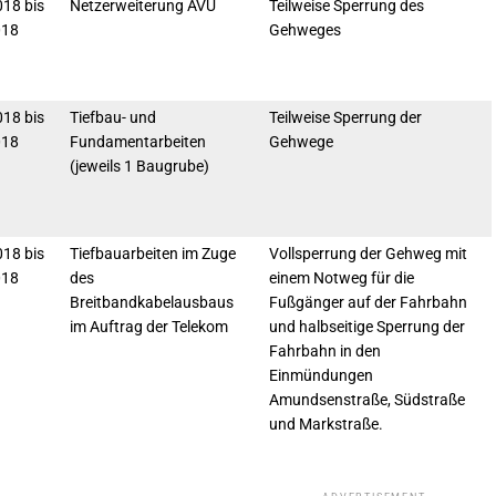
18 bis
Netzerweiterung AVU
Teilweise Sperrung des
018
Gehweges
18 bis
Tiefbau- und
Teilweise Sperrung der
018
Fundamentarbeiten
Gehwege
(jeweils 1 Baugrube)
18 bis
Tiefbauarbeiten im Zuge
Vollsperrung der Gehweg mit
018
des
einem Notweg für die
Breitbandkabelausbaus
Fußgänger auf der Fahrbahn
im Auftrag der Telekom
und halbseitige Sperrung der
Fahrbahn in den
Einmündungen
Amundsenstraße, Südstraße
und Markstraße.