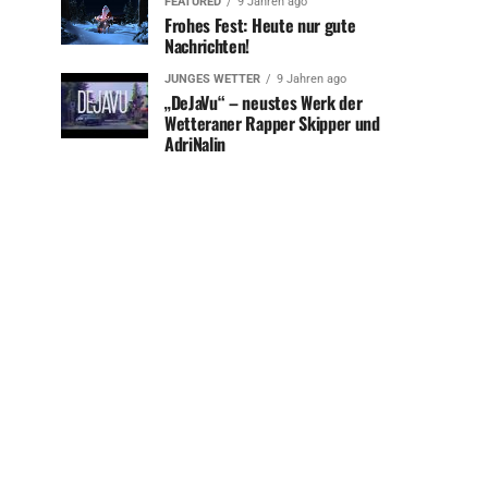
FEATURED
9 Jahren ago
Frohes Fest: Heute nur gute
Nachrichten!
JUNGES WETTER
9 Jahren ago
„DeJaVu“ – neustes Werk der
Wetteraner Rapper Skipper und
AdriNalin