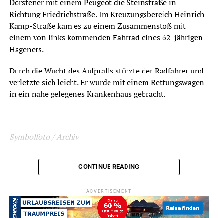
Dorstener mit einem Peugeot die Steinstraße in
Richtung Friedrichstraße. Im Kreuzungsbereich Heinrich-
Kamp-Straße kam es zu einem Zusammenstoß mit
einem von links kommenden Fahrrad eines 62-jährigen
Hageners.
Durch die Wucht des Aufpralls stürzte der Radfahrer und
verletzte sich leicht. Er wurde mit einem Rettungswagen
in ein nahe gelegenes Krankenhaus gebracht.
Symbolfoto / Archiv
CONTINUE READING
ADVERTISEMENT
ADVERTISEMENT
RELATED TOPICS:
BLAULICHT
NEWS
UNFALL