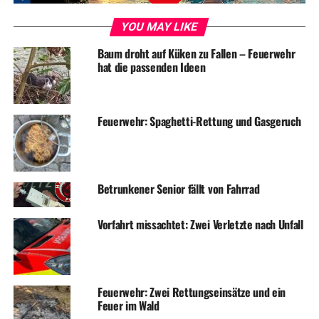
UP NEXT
Wohnungseinbruch in Mehrfamilienhaus
YOU MAY LIKE
DON'T MISS
Baum droht auf Küken zu Fallen – Feuerwehr
Feuerwehr befreit Menschen aus Aufzug
hat die passenden Ideen
Feuerwehr: Spaghetti-Rettung und Gasgeruch
Betrunkener Senior fällt von Fahrrad
Vorfahrt missachtet: Zwei Verletzte nach Unfall
Feuerwehr: Zwei Rettungseinsätze und ein
Feuer im Wald