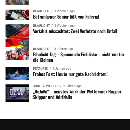
BLAULICHT
3 Wochen ago
Betrunkener Senior fällt von Fahrrad
BLAULICHT
3 Wochen ago
Vorfahrt missachtet: Zwei Verletzte nach Unfall
BLAULICHT
8 Jahren ago
Blaulicht-Tag – Spannende Einblicke – nicht nur für
die Kleinen
FEATURED
9 Jahren ago
Frohes Fest: Heute nur gute Nachrichten!
JUNGES WETTER
9 Jahren ago
„DeJaVu“ – neustes Werk der Wetteraner Rapper
Skipper und AdriNalin