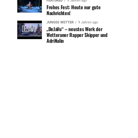
FEATURED
9 Jahren ago
Frohes Fest: Heute nur gute
Nachrichten!
JUNGES WETTER
9 Jahren ago
„DeJaVu“ – neustes Werk der
Wetteraner Rapper Skipper und
AdriNalin