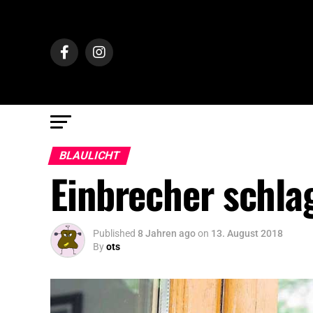
BLAULICHT
Einbrecher schla
Published
8 Jahren ago
on
13. August 2018
By
ots