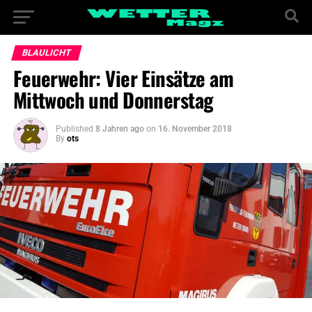
BLAULICHT
Feuerwehr: Vier Einsätze am
Mittwoch und Donnerstag
Published
8 Jahren ago
on
16. November 2018
By
ots