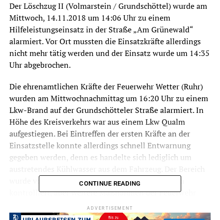
Der Löschzug II (Volmarstein / Grundschöttel) wurde am
Mittwoch, 14.11.2018 um 14:06 Uhr zu einem
Hilfeleistungseinsatz in der Straße „Am Grünewald“
alarmiert. Vor Ort mussten die Einsatzkräfte allerdings
nicht mehr tätig werden und der Einsatz wurde um 14:35
Uhr abgebrochen.
Die ehrenamtlichen Kräfte der Feuerwehr Wetter (Ruhr)
wurden am Mittwochnachmittag um 16:20 Uhr zu einem
Lkw-Brand auf der Grundschötteler Straße alarmiert. In
Höhe des Kreisverkehrs war aus einem Lkw Qualm
aufgestiegen. Bei Eintreffen der ersten Kräfte an der
Einsatzstelle konnte allerdings schnell Entwarnung
gegeben werden, denn es handelte sich lediglich um
austretendes Kühlwasser aus dem Fahrzeug. Der Bereich
wurde vorsorglich noch mit der Wärmebildkamera
CONTINUE READING
kontrolliert, aber weitere Maßnahmen der Feuerwehr
waren nicht erforderlich, sodass dieser Einsatz nach einer
ADVERTISEMENT
halben Stunde abgebrochen werden konnte.