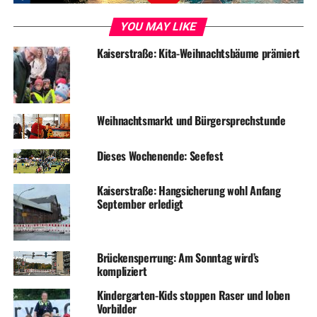
YOU MAY LIKE
ADVERTISEMENT
Kaiserstraße: Kita-Weihnachtsbäume prämiert
RELATED TOPICS:
KINDER
SPORT
TERMINE
UP NEXT
Die Doofen waren wieder unterwegs: Scheiben an Autos
Weihnachtsmarkt und Bürgersprechstunde
eingeworfen
DON'T MISS
Dieses Wochenende: Seefest
Neue Kindertagesstätte und Demenz-WG in Alt-Wetter
geplant
Kaiserstraße: Hangsicherung wohl Anfang
September erledigt
Brückensperrung: Am Sonntag wird’s
kompliziert
Kindergarten-Kids stoppen Raser und loben
Vorbilder