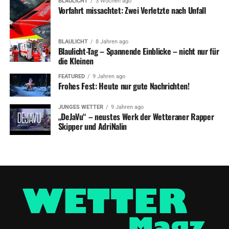
BLAULICHT
3 Wochen ago
Vorfahrt missachtet: Zwei Verletzte nach Unfall
BLAULICHT
8 Jahren ago
Blaulicht-Tag – Spannende Einblicke – nicht nur für
die Kleinen
FEATURED
9 Jahren ago
Frohes Fest: Heute nur gute Nachrichten!
JUNGES WETTER
9 Jahren ago
„DeJaVu“ – neustes Werk der Wetteraner Rapper
Skipper und AdriNalin