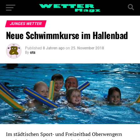
JUNGES WETTER
Neue Schwimmkurse im Hallenbad
Published
8 Jahren ago
on
25. November 2018
By
ots
Im städtischen Sport- und Freizeitbad Oberwengern