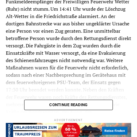
Funkmeldeempfänger der Freiwilligen Feuerwehr Wetter
(Ruhr) nicht stumm. Um 14:41 Uhr wurde der Löschzug
Alt-Wetter in die Friedrichstraße alarmiert. An der
dortigen Bahnstrecke war aus bisher ungeklärter Ursache
eine Person vor einen Zug geraten. Eine unmittelbar
betroffene Person wurde durch den Rettungsdienst direkt
versorgt. Die Fahrgäste in dem Zug wurden durch die
Einsatzkräfte mit Wasser versorgt, da eine Evakuierung
des Schienenfahrzeuges nicht notwendig war. Weitere
Maßnahmen waren für die Feuerwehr nicht erforderlich,
sodass nach einer Nachbesprechung im Gerätehaus mit
dem feuerwehreigenen PSU-Team, der Einsatz gegen
17:30 Uhr beendet werden konnte. Neben den Kräften
der Feuerwehr waren noch Kräfte des Rettungsdienstes,
mehrere Notfallseelsorger, die örtliche Polizei sowie
CONTINUE READING
Kräfte der Bundespolizei, der Kripo, des
Notfallmanagements der Bahn und von Abellio vor Ort.
ADVERTISEMENT
Im Zuge der Arbeiten am Gleisbereich musste durch die