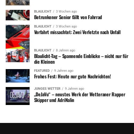
BLAULICHT
3 Wochen ago
Betrunkener Senior fällt von Fahrrad
BLAULICHT
3 Wochen ago
Vorfahrt missachtet: Zwei Verletzte nach Unfall
BLAULICHT
8 Jahren ago
Blaulicht-Tag – Spannende Einblicke – nicht nur für
die Kleinen
FEATURED
9 Jahren ago
Frohes Fest: Heute nur gute Nachrichten!
JUNGES WETTER
9 Jahren ago
„DeJaVu“ – neustes Werk der Wetteraner Rapper
Skipper und AdriNalin