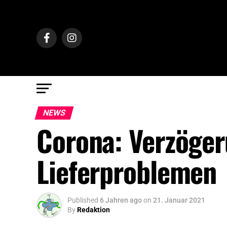
NEWS
Corona: Verzöge
Lieferproblemen
Published
6 Jahren ago
on
21. Januar 2021
By
Redaktion