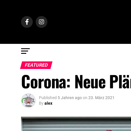
FEATURED
Corona: Neue Plä
Published
5 Jahren ago
on
23. März 2021
By
alex