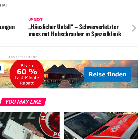
CHAFT
UP NEXT
kungen
„Häuslicher Unfall“ – Schwerverletzter
muss mit Hubschrauber in Spezialklinik
ADVERTISEMENT
YOU MAY LIKE