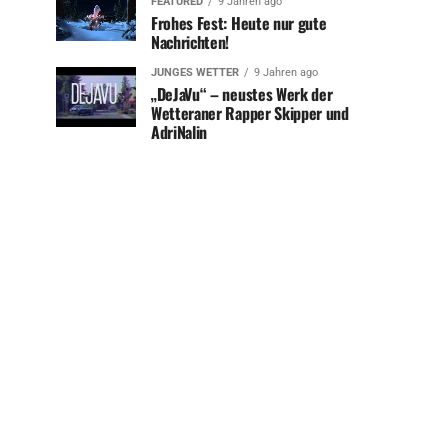
FEATURED
9 Jahren ago
Frohes Fest: Heute nur gute
Nachrichten!
JUNGES WETTER
9 Jahren ago
„DeJaVu“ – neustes Werk der
Wetteraner Rapper Skipper und
AdriNalin