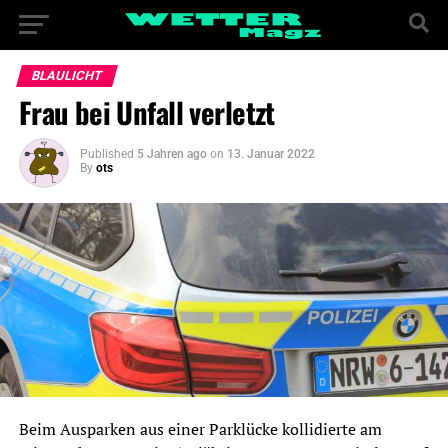
BLAULICHT
Frau bei Unfall verletzt
Published
5 Jahren ago
on
13. Januar 2022
By
ots
Beim Ausparken aus einer Parklücke kollidierte am