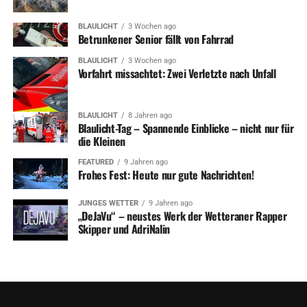
BLAULICHT
3 Wochen ago
Betrunkener Senior fällt von Fahrrad
BLAULICHT
3 Wochen ago
Vorfahrt missachtet: Zwei Verletzte nach Unfall
BLAULICHT
8 Jahren ago
Blaulicht-Tag – Spannende Einblicke – nicht nur für
die Kleinen
FEATURED
9 Jahren ago
Frohes Fest: Heute nur gute Nachrichten!
JUNGES WETTER
9 Jahren ago
„DeJaVu“ – neustes Werk der Wetteraner Rapper
Skipper und AdriNalin