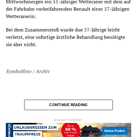
Mittwochmorgen ein 51-jähriger Wetteraner mit dem auf
der Fahrbahn vorbeifahrenden Renault einer 57-jährigen
Wetteranerin.
Bei dem Zusammenstoß wurde due 57-Jährige leicht
verletzt, eine sofortige ärztliche Behandlung benötigte
sie aber nicht.
Symbolfoto / Archiv
CONTINUE READING
ADVERTISEMENT
RELATED TOPICS:
BLAULICHT
NEWS
UNFALL
ADVERTISEMENT
UP NEXT
Corona: Nur „Geboosterte“ dürfen ohne Test in die