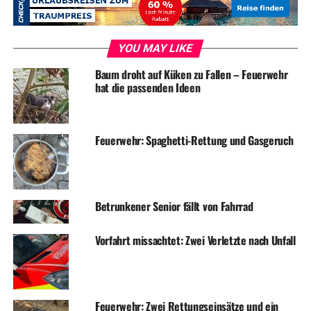
benötigte er jedoch nicht.
YOU MAY LIKE
Baum droht auf Küken zu Fallen – Feuerwehr
hat die passenden Ideen
ADVERTISEMENT
Symbolfoto / Archiv
Feuerwehr: Spaghetti-Rettung und Gasgeruch
RELATED TOPICS:
BLAULICHT
NEWS
UNFALL
UP NEXT
Grundschöttel: Bewaffneter Überfall auf Supermarkt –
Betrunkener Senior fällt von Fahrrad
Polizei sucht Zeugen
Vorfahrt missachtet: Zwei Verletzte nach Unfall
DON'T MISS
WhatsApp-Betrüger erbeuten fünfstelligen Betrag bei
Seniorin
Feuerwehr: Zwei Rettungseinsätze und ein