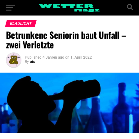
BLAULICHT
Betrunkene Seniorin baut Unfall –
zwei Verletzte
Published
4 Jahren ago
on
1. April 2022
By
ots