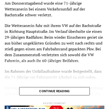
Am Donnerstagabend wurde eine 71-jährige
Wetteranerin bei einem Verkehrsunfall auf der
Bachstraße schwer verletzt.
Die Wetteranerin fuhr mit ihrem VW auf der Bachstraße
in Richtung Hauptstraße. Im Verlauf überholte sie einen
29-jährigen Radfahrer. Beim wieder Einscheren geriet sie
aus bisher ungeklärten Gründen zu weit nach rechts und
stieß gegen einen am Fahrbahnrand geparkten Pkw. Bei
dem Zusammenstoß verletzten sich sowohl die VW
Fahrerin, als auch ihr 60-jähriger Beifahrer.
Im Rahmen der Unfallaufnahme wurde festgestellt, dass
die 71-Jährige vor Fahrtantritt Alkohol zu sich nahm.
Sie wurde mit einem Rettungswagen in ein Krankenhaus
CONTINUE READING
gebracht, wo ihr eine Blutprobe entnommen wurde. Ihr
Führerschein wurde sichergestellt. Der 60-Jährige wurde
ADVERTISEMENT
leicht verletzt, eine sofortige ärztliche Behandlung