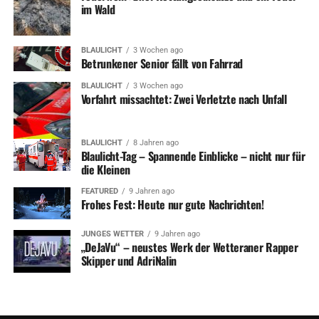
im Wald
BLAULICHT
3 Wochen ago
Betrunkener Senior fällt von Fahrrad
BLAULICHT
3 Wochen ago
Vorfahrt missachtet: Zwei Verletzte nach Unfall
BLAULICHT
8 Jahren ago
Blaulicht-Tag – Spannende Einblicke – nicht nur für
die Kleinen
FEATURED
9 Jahren ago
Frohes Fest: Heute nur gute Nachrichten!
JUNGES WETTER
9 Jahren ago
„DeJaVu“ – neustes Werk der Wetteraner Rapper
Skipper und AdriNalin