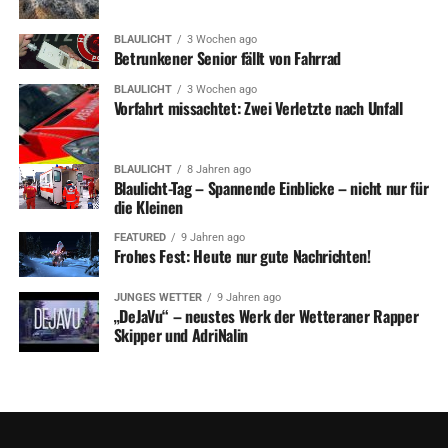
BLAULICHT
3 Wochen ago
Betrunkener Senior fällt von Fahrrad
BLAULICHT
3 Wochen ago
Vorfahrt missachtet: Zwei Verletzte nach Unfall
BLAULICHT
8 Jahren ago
Blaulicht-Tag – Spannende Einblicke – nicht nur für
die Kleinen
FEATURED
9 Jahren ago
Frohes Fest: Heute nur gute Nachrichten!
JUNGES WETTER
9 Jahren ago
„DeJaVu“ – neustes Werk der Wetteraner Rapper
Skipper und AdriNalin