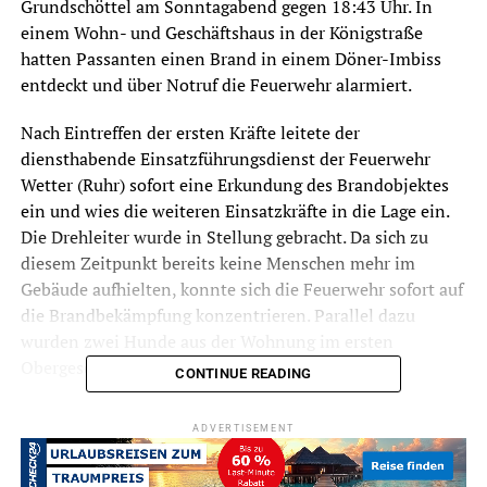
Grundschöttel am Sonntagabend gegen 18:43 Uhr. In
einem Wohn- und Geschäftshaus in der Königstraße
hatten Passanten einen Brand in einem Döner-Imbiss
entdeckt und über Notruf die Feuerwehr alarmiert.
Nach Eintreffen der ersten Kräfte leitete der
diensthabende Einsatzführungsdienst der Feuerwehr
Wetter (Ruhr) sofort eine Erkundung des Brandobjektes
ein und wies die weiteren Einsatzkräfte in die Lage ein.
Die Drehleiter wurde in Stellung gebracht. Da sich zu
diesem Zeitpunkt bereits keine Menschen mehr im
Gebäude aufhielten, konnte sich die Feuerwehr sofort auf
die Brandbekämpfung konzentrieren. Parallel dazu
wurden zwei Hunde aus der Wohnung im ersten
Obergeschoss nach draußen geführt.
CONTINUE READING
ADVERTISEMENT