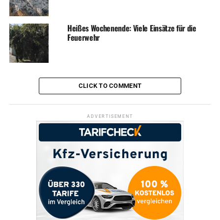
nach gut vier Stunden war der Einsatz für die Feuerwehr
und den Rettungsdienst beendet.
Heißes Wochenende: Viele Einsätze für die
Feuerwehr
ADVERTISEMENT
Fotos: Feuerwehr
CLICK TO COMMENT
ADVERTISEMENT
RELATED TOPICS:
BLAULICHT
FEUERWEHR
NEWS
UP NEXT
Überfall am Bahnhof: Brutaler Angriff wegen Zigaretten
DON'T MISS
Energiepreis-Explosion: „Wärmeinseln“ gegen kalte Füße