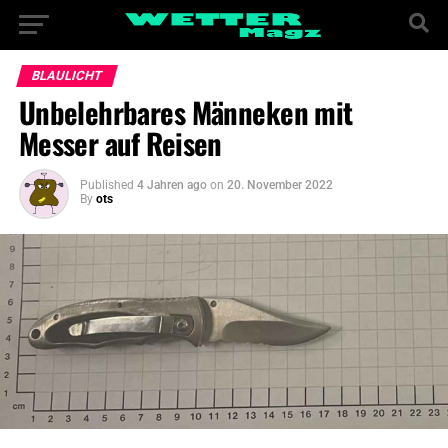
BLAULICHT
Unbelehrbares Männeken mit
Messer auf Reisen
Published
4 Jahren ago
on
20. November 2022
By
ots