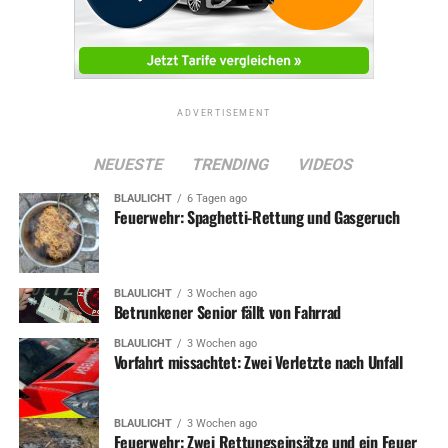
ADVERTISEMENT
NEUESTE
TRENDING
VIDEOS
BLAULICHT
6 Tagen ago
Feuerwehr: Spaghetti-Rettung und Gasgeruch
BLAULICHT
3 Wochen ago
Betrunkener Senior fällt von Fahrrad
BLAULICHT
3 Wochen ago
Vorfahrt missachtet: Zwei Verletzte nach Unfall
BLAULICHT
3 Wochen ago
Feuerwehr: Zwei Rettungseinsätze und ein Feuer