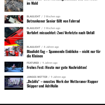
im Wald
BLAULICHT
3 Wochen ago
Betrunkener Senior fällt von Fahrrad
BLAULICHT
3 Wochen ago
Vorfahrt missachtet: Zwei Verletzte nach Unfall
BLAULICHT
8 Jahren ago
Blaulicht-Tag – Spannende Einblicke – nicht nur für
die Kleinen
FEATURED
9 Jahren ago
Frohes Fest: Heute nur gute Nachrichten!
JUNGES WETTER
9 Jahren ago
„DeJaVu“ – neustes Werk der Wetteraner Rapper
Skipper und AdriNalin