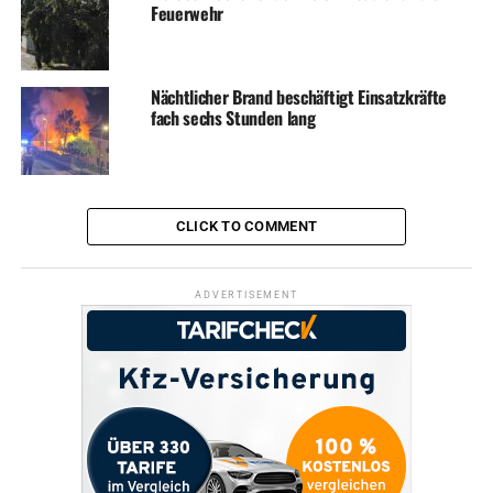
Feuerwehr
Foto: Polizei
Nächtlicher Brand beschäftigt Einsatzkräfte
fach sechs Stunden lang
RELATED TOPICS:
BLAULICHT
NEWS
WAFFEN
UP NEXT
Einbrecher klauen Schmuck – Überwachungskamera liefert
Bilder
CLICK TO COMMENT
DON'T MISS
Adventsmarkt bei der ev. Stiftung
ADVERTISEMENT