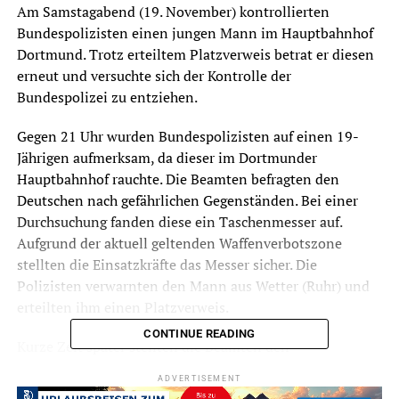
Am Samstagabend (19. November) kontrollierten
Bundespolizisten einen jungen Mann im Hauptbahnhof
Dortmund. Trotz erteiltem Platzverweis betrat er diesen
erneut und versuchte sich der Kontrolle der
Bundespolizei zu entziehen.
Gegen 21 Uhr wurden Bundespolizisten auf einen 19-
Jährigen aufmerksam, da dieser im Dortmunder
Hauptbahnhof rauchte. Die Beamten befragten den
Deutschen nach gefährlichen Gegenständen. Bei einer
Durchsuchung fanden diese ein Taschenmesser auf.
Aufgrund der aktuell geltenden Waffenverbotszone
stellten die Einsatzkräfte das Messer sicher. Die
Polizisten verwarnten den Mann aus Wetter (Ruhr) und
erteilten ihm einen Platzverweis.
CONTINUE READING
Kurze Zeit später stellten die Beamten den
Heranwachsenden erneut fest und wiesen ihn auf das
ADVERTISEMENT
vorübergehende Betretungsverbot hin. Als er dann den