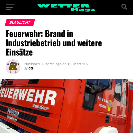
BLAULICHT
Feuerwehr: Brand in
Industriebetrieb und weitere
Einsätze
Published
3 Jahren ago
on
19. März 2023
By
ots