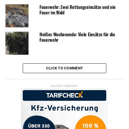
mittlerweile eingetroffenen Hausbesitzer übergeben. Der
Feuerwehr: Zwei Rettungseinsätze und ein
Einsatz konnte nach 60 Minuten beendet werden.
Feuer im Wald
Die Löscheinheit Volmarstein wurde dann am Abend um
22:00 Uhr zu einer Person hinter verschlossener
Heißes Wochenende: Viele Einsätze für die
Wohnungstür in der Hegestraße alarmiert. Durch die
Feuerwehr
Einsatzkräfte musste die Tür gewaltsam geöffnet werden.
Die Person wurde an den Rettungsdienst übergeben und
die ehrenamtlichen Einsatzkräfte beendeten den Einsatz
nach 40 Minuten.
CLICK TO COMMENT
Die Löscheinheit Esborn und der Einsatzführungsdienst
wurden am Sonntag, 19.03.2023 um 08:44 Uhr zu einer
ADVERTISEMENT
Kraftstoffspur auf der Schmiedestraße alarmiert. Hier
hatte ein Fahrzeug Dieselkraftstoff verloren. Durch die
ehrenamtlichen Einsatzkräfte wurden Warnschilder
aufgestellt und die Einsatzstelle an den Stadtbetrieb
übergeben. Dieser beauftragte eine Spezialfirma mit der
Beseitigung der Kraftstoffspur.