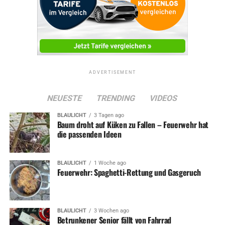
ADVERTISEMENT
Symbolfoto / Archiv
ADVERTISEMENT
NEUESTE
TRENDING
VIDEOS
RELATED TOPICS:
BLAULICHT
FEUERWEHR
NEWS
BLAULICHT
3 Tagen ago
Baum droht auf Küken zu Fallen – Feuerwehr hat
UP NEXT
die passenden Ideen
Feuerwehr: Unfall und weitere Einsätze
DON'T MISS
Zwei Verletzte nach Unfall
BLAULICHT
1 Woche ago
Feuerwehr: Spaghetti-Rettung und Gasgeruch
BLAULICHT
3 Wochen ago
Betrunkener Senior fällt von Fahrrad