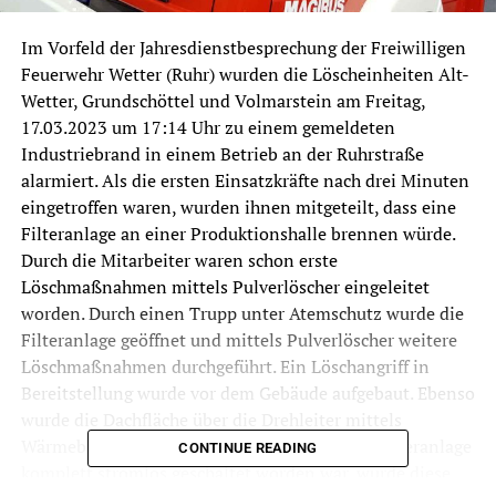
Im Vorfeld der Jahresdienstbesprechung der Freiwilligen
Feuerwehr Wetter (Ruhr) wurden die Löscheinheiten Alt-
Wetter, Grundschöttel und Volmarstein am Freitag,
17.03.2023 um 17:14 Uhr zu einem gemeldeten
Industriebrand in einem Betrieb an der Ruhrstraße
alarmiert. Als die ersten Einsatzkräfte nach drei Minuten
eingetroffen waren, wurden ihnen mitgeteilt, dass eine
Filteranlage an einer Produktionshalle brennen würde.
Durch die Mitarbeiter waren schon erste
Löschmaßnahmen mittels Pulverlöscher eingeleitet
worden. Durch einen Trupp unter Atemschutz wurde die
Filteranlage geöffnet und mittels Pulverlöscher weitere
Löschmaßnahmen durchgeführt. Ein Löschangriff in
Bereitstellung wurde vor dem Gebäude aufgebaut. Ebenso
wurde die Dachfläche über die Drehleiter mittels
Wärmebildkamera kontrolliert. Nachdem die Filteranlage
CONTINUE READING
komplett stromlos geschaltet worden war, wurde diese