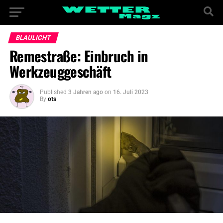
BLAULICHT
Remestraße: Einbruch in
Werkzeuggeschäft
Published
3 Jahren ago
on
16. Juli 2023
By
ots