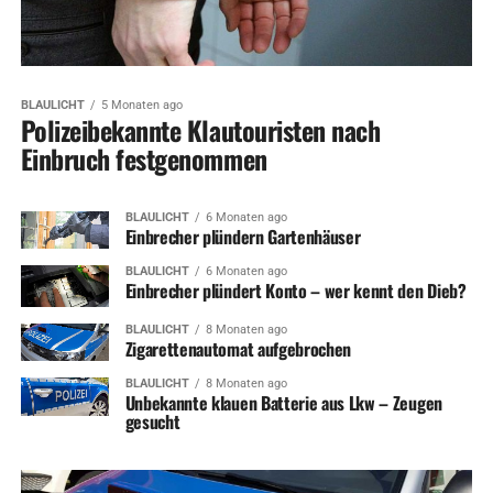
BLAULICHT
5 Monaten ago
Polizeibekannte Klautouristen nach
Einbruch festgenommen
BLAULICHT
6 Monaten ago
Einbrecher plündern Gartenhäuser
BLAULICHT
6 Monaten ago
Einbrecher plündert Konto – wer kennt den Dieb?
BLAULICHT
8 Monaten ago
Zigarettenautomat aufgebrochen
BLAULICHT
8 Monaten ago
Unbekannte klauen Batterie aus Lkw – Zeugen
gesucht