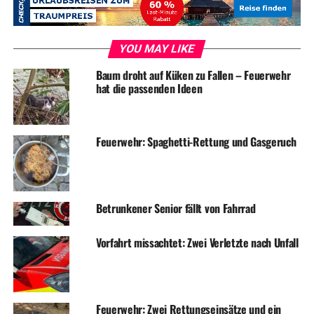
YOU MAY LIKE
Foto: Feuerwehr
Baum droht auf Küken zu Fallen – Feuerwehr
hat die passenden Ideen
ADVERTISEMENT
Feuerwehr: Spaghetti-Rettung und Gasgeruch
RELATED TOPICS:
BLAULICHT
FEUERWEHR
NEWS
UP NEXT
Feuerwehr muss mitten in der Nacht brennende Maschine
Betrunkener Senior fällt von Fahrrad
löschen
DON'T MISS
Vorfahrt missachtet: Zwei Verletzte nach Unfall
Feuerwehr: Patient muss mit Drehleiter aus Wohnung
transportiert werden
Feuerwehr: Zwei Rettungseinsätze und ein