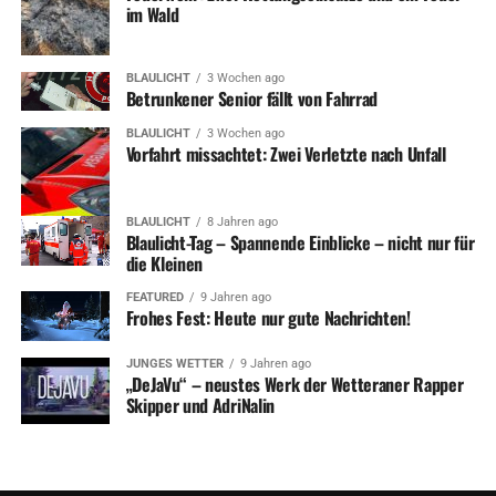
im Wald
BLAULICHT
3 Wochen ago
Betrunkener Senior fällt von Fahrrad
BLAULICHT
3 Wochen ago
Vorfahrt missachtet: Zwei Verletzte nach Unfall
BLAULICHT
8 Jahren ago
Blaulicht-Tag – Spannende Einblicke – nicht nur für
die Kleinen
FEATURED
9 Jahren ago
Frohes Fest: Heute nur gute Nachrichten!
JUNGES WETTER
9 Jahren ago
„DeJaVu“ – neustes Werk der Wetteraner Rapper
Skipper und AdriNalin