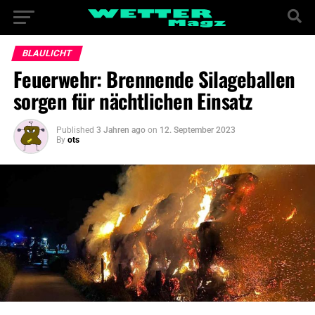
BLAULICHT
Feuerwehr: Brennende Silageballen
sorgen für nächtlichen Einsatz
Published
3 Jahren ago
on
12. September 2023
By
ots