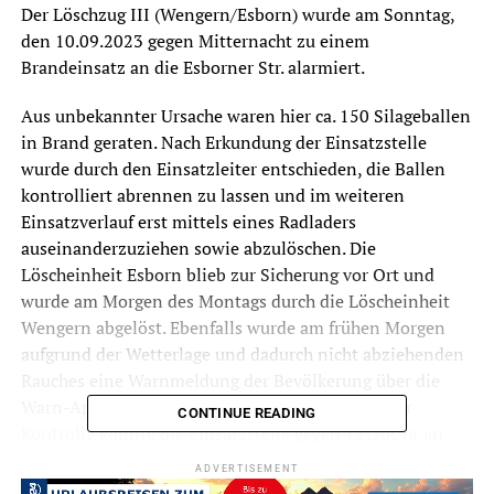
Der Löschzug III (Wengern/Esborn) wurde am Sonntag,
den 10.09.2023 gegen Mitternacht zu einem
Brandeinsatz an die Esborner Str. alarmiert.
Aus unbekannter Ursache waren hier ca. 150 Silageballen
in Brand geraten. Nach Erkundung der Einsatzstelle
wurde durch den Einsatzleiter entschieden, die Ballen
kontrolliert abrennen zu lassen und im weiteren
Einsatzverlauf erst mittels eines Radladers
auseinanderzuziehen sowie abzulöschen. Die
Löscheinheit Esborn blieb zur Sicherung vor Ort und
wurde am Morgen des Montags durch die Löscheinheit
Wengern abgelöst. Ebenfalls wurde am frühen Morgen
aufgrund der Wetterlage und dadurch nicht abziehenden
Rauches eine Warnmeldung der Bevölkerung über die
Warn-App Nina ausgegeben. Nach abschließender
CONTINUE READING
Kontrolle konnte die Einsatzstelle gegen 12:30Uhr an
den Eigentümer übergeben werden und die Kräfte
ADVERTISEMENT
rückten zum Standort ein.