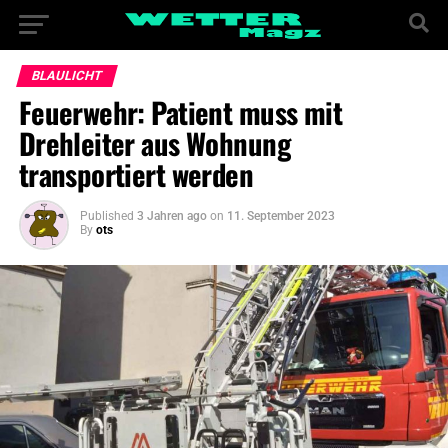
BLAULICHT
Feuerwehr: Patient muss mit
Drehleiter aus Wohnung
transportiert werden
Published
3 Jahren ago
on
11. September 2023
By
ots