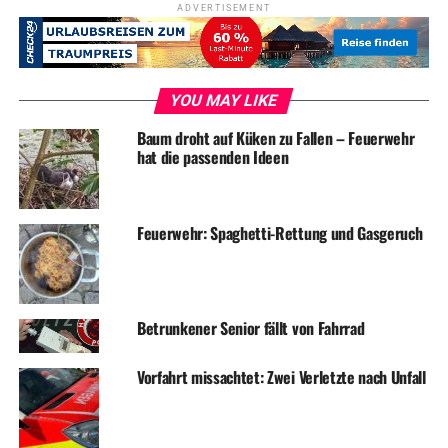
ADVERTISEMENT
YOU MAY LIKE
ADVERTISEMENT
RELATED TOPICS:
BLAULICHT
FEUERWEHR
NEWS
Baum droht auf Küken zu Fallen – Feuerwehr
hat die passenden Ideen
UP NEXT
Feuerwehr: Brennende Silageballen sorgen für nächtlichen
Einsatz
Feuerwehr: Spaghetti-Rettung und Gasgeruch
DON'T MISS
Seniorin nach Unfall schwer verletzt
Betrunkener Senior fällt von Fahrrad
Vorfahrt missachtet: Zwei Verletzte nach Unfall