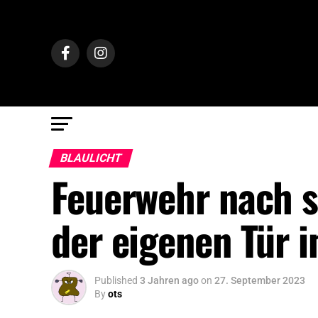
BLAULICHT
Feuerwehr nach s
der eigenen Tür i
Published
3 Jahren ago
on
27. September 2023
By
ots