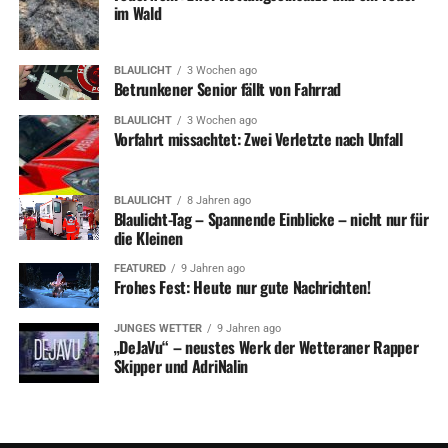
im Wald
BLAULICHT
3 Wochen ago
Betrunkener Senior fällt von Fahrrad
BLAULICHT
3 Wochen ago
Vorfahrt missachtet: Zwei Verletzte nach Unfall
BLAULICHT
8 Jahren ago
Blaulicht-Tag – Spannende Einblicke – nicht nur für
die Kleinen
FEATURED
9 Jahren ago
Frohes Fest: Heute nur gute Nachrichten!
JUNGES WETTER
9 Jahren ago
„DeJaVu“ – neustes Werk der Wetteraner Rapper
Skipper und AdriNalin