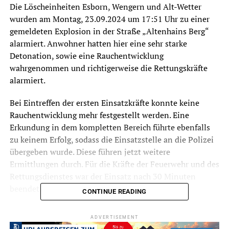
Die Löscheinheiten Esborn, Wengern und Alt-Wetter
wurden am Montag, 23.09.2024 um 17:51 Uhr zu einer
gemeldeten Explosion in der Straße „Altenhains Berg“
alarmiert. Anwohner hatten hier eine sehr starke
Detonation, sowie eine Rauchentwicklung
wahrgenommen und richtigerweise die Rettungskräfte
alarmiert.
Bei Eintreffen der ersten Einsatzkräfte konnte keine
Rauchentwicklung mehr festgestellt werden. Eine
Erkundung in dem kompletten Bereich führte ebenfalls
zu keinem Erfolg, sodass die Einsatzstelle an die Polizei
übergeben wurde. Diese führen jetzt weitere
Ermittlungen durch. Für die Kräfte der Feuerwehr und des
Rettungsdienstes war der Einsatz nach 30 Minuten
beendet.
CONTINUE READING
Die Löscheinheit Alt-Wetter wurde heute Morgen um
ADVERTISEMENT
06:41 Uhr zu einem ausgelösten Heimrauchmelder in