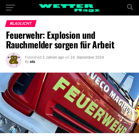
BLAULICHT
Feuerwehr: Explosion und
Rauchmelder sorgen für Arbeit
Published
2 Jahren ago
on
24. September 2024
By
ots