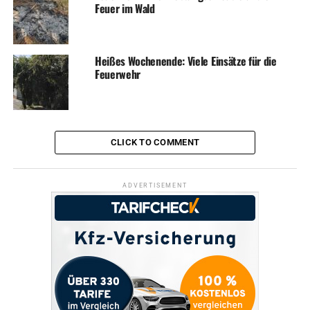
Feuer im Wald
RELATED TOPICS:
BLAULICHT
FEUERWEHR
NEWS
Heißes Wochenende: Viele Einsätze für die
Feuerwehr
UP NEXT
Klautouristen bei der „Arbeit“ festgenommen
DON'T MISS
Mann stürzt metertief in Scheune – schwer verletzt
CLICK TO COMMENT
ADVERTISEMENT