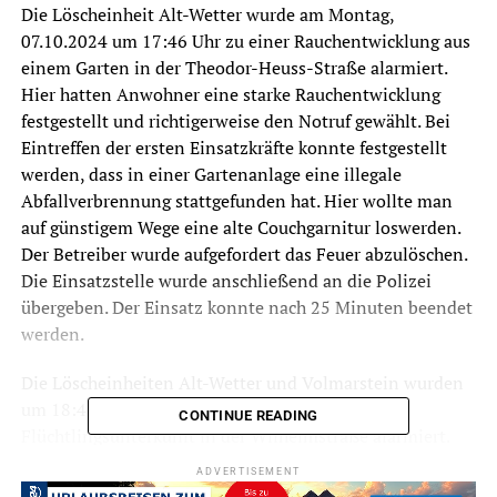
Die Löscheinheit Alt-Wetter wurde am Montag,
07.10.2024 um 17:46 Uhr zu einer Rauchentwicklung aus
einem Garten in der Theodor-Heuss-Straße alarmiert.
Hier hatten Anwohner eine starke Rauchentwicklung
festgestellt und richtigerweise den Notruf gewählt. Bei
Eintreffen der ersten Einsatzkräfte konnte festgestellt
werden, dass in einer Gartenanlage eine illegale
Abfallverbrennung stattgefunden hat. Hier wollte man
auf günstigem Wege eine alte Couchgarnitur loswerden.
Der Betreiber wurde aufgefordert das Feuer abzulöschen.
Die Einsatzstelle wurde anschließend an die Polizei
übergeben. Der Einsatz konnte nach 25 Minuten beendet
werden.
Die Löscheinheiten Alt-Wetter und Volmarstein wurden
um 18:46 Uhr zu einem Brandmeldealarm in der
CONTINUE READING
Flüchtlingsunterkunft in der Wilhelmstraße alarmiert.
Bei Eintreffen der ersten Einsatzkräfte war das Gebäude
ADVERTISEMENT
teilweise geräumt. Durch den vorgehenden Angriffstrupp