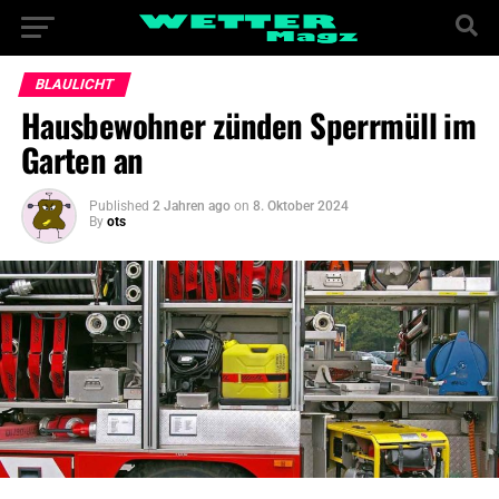
BLAULICHT
Hausbewohner zünden Sperrmüll im
Garten an
Published
2 Jahren ago
on
8. Oktober 2024
By
ots