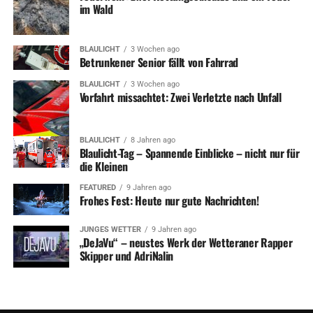
im Wald
BLAULICHT
3 Wochen ago
Betrunkener Senior fällt von Fahrrad
BLAULICHT
3 Wochen ago
Vorfahrt missachtet: Zwei Verletzte nach Unfall
BLAULICHT
8 Jahren ago
Blaulicht-Tag – Spannende Einblicke – nicht nur für
die Kleinen
FEATURED
9 Jahren ago
Frohes Fest: Heute nur gute Nachrichten!
JUNGES WETTER
9 Jahren ago
„DeJaVu“ – neustes Werk der Wetteraner Rapper
Skipper und AdriNalin