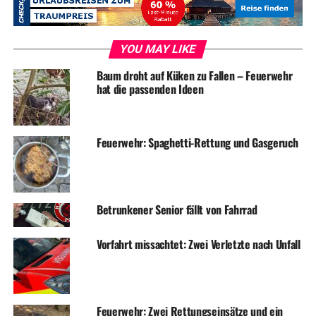
konnte festgestellt werden, dass ein Rauchmelder in
einem Küchenbereich ausgelöst hatte. Hier war es zu
einer leichten Rauchentwicklung beim Anbraten
YOU MAY LIKE
gekommen. Die Einsatzstelle wurde dem Hausmeister
Baum droht auf Küken zu Fallen – Feuerwehr
übergeben und der Einsatz konnte nach 25 Minuten
hat die passenden Ideen
beendet werden.
Feuerwehr: Spaghetti-Rettung und Gasgeruch
Symbolfoto / Archiv
Betrunkener Senior fällt von Fahrrad
ADVERTISEMENT
Vorfahrt missachtet: Zwei Verletzte nach Unfall
RELATED TOPICS:
BLAULICHT
FEUERWEHR
NEWS
UP NEXT
Versuchter Raub in Discounter: Polizei sucht Zeugen
Feuerwehr: Zwei Rettungseinsätze und ein