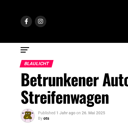
BLAULICHT
Betrunkener Auto
Streifenwagen
Published
1 Jahr ago
on
26. Mai 2025
By
ots