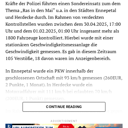
Kräfte der Polizei führten einen Sondereinsatz zum dem
Thema „Ras in den Mai“ u.a. in den Städten Ennepetal
und Herdecke durch. Im Rahmen von verdeckten
Kontrollstellen wurden zwischen dem 30.04.2025, 17:00
Uhr und dem 01.02.2025, 01:00 Uhr insgesamt mehr als
1800 Fahrzeuge kontrolliert. Hierbei wurde mit einer
stationären Geschwindigkeitsmessanlage die
Geschwindigkeit gemessen. Es gab in diesem Zeitraum
105 Verstöße, 18 davon waren im Anzeigenbereich.
In Ennepetal wurde ein PKW innerhalb der
geschlossenen Ortschaft mit 93 km/h gemessen (260EUR,
2 Punkte, 1 Monat). In Herdecke wurde ein
Motorradfahrer mit 111 km/h bei erlaubten 70 km/h
(200EUR, 1 Punkt) gemessen.
CONTINUE READING
Im Rahmen des Einsatzen kontrollierten die Kräfte gegen
22:30 Uhr ca. 150 Fahrzeuge, die sich Wetter Auf der
ADVERTISEMENT
Bleiche zu einem möglichen Tuningtreffen ansammelten.