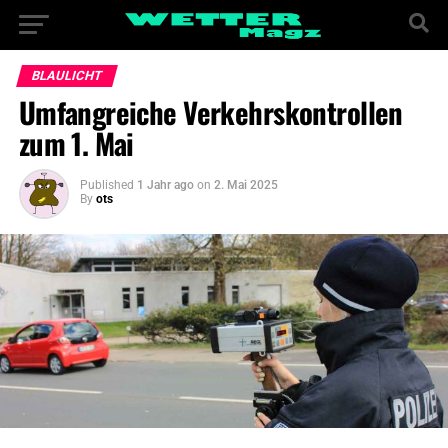
BLAULICHT
Umfangreiche Verkehrskontrollen
zum 1. Mai
Published
1 Jahr ago
on
2. Mai 2025
By
ots