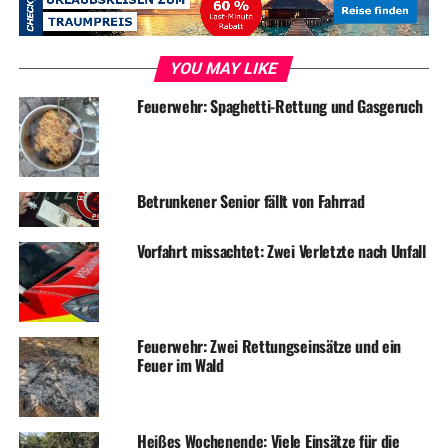
Verstöße aufgrund technischer Veränderungen konnten
nicht festgestellt werden, da es sich hauptsächlich um
serienmäßige Fahrzeuge handelte. Nach der Kontrolle
YOU MAY LIKE
entfernten sich die Fahrzeuge.
Feuerwehr: Spaghetti-Rettung und Gasgeruch
Symbolfoto / Archiv
Betrunkener Senior fällt von Fahrrad
ADVERTISEMENT
Vorfahrt missachtet: Zwei Verletzte nach Unfall
RELATED TOPICS:
BLAULICHT
NEWS
Feuerwehr: Zwei Rettungseinsätze und ein
UP NEXT
Feuer im Wald
Rauchmelder alarmiert Feuerwehr – Mieter schläft in
verqualmter Wohnung
DON'T MISS
Heißes Wochenende: Viele Einsätze für die
Jugendliches Trio bricht bei Bestatter ein – Zeugen gesucht