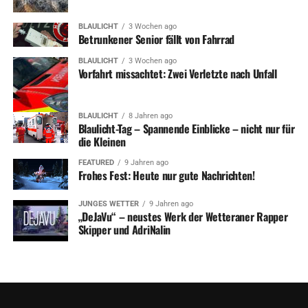
BLAULICHT
3 Wochen ago
Betrunkener Senior fällt von Fahrrad
BLAULICHT
3 Wochen ago
Vorfahrt missachtet: Zwei Verletzte nach Unfall
BLAULICHT
8 Jahren ago
Blaulicht-Tag – Spannende Einblicke – nicht nur für
die Kleinen
FEATURED
9 Jahren ago
Frohes Fest: Heute nur gute Nachrichten!
JUNGES WETTER
9 Jahren ago
„DeJaVu“ – neustes Werk der Wetteraner Rapper
Skipper und AdriNalin