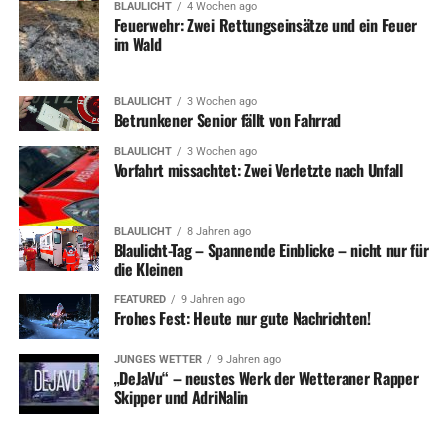
BLAULICHT
4 Wochen ago
Feuerwehr: Zwei Rettungseinsätze und ein Feuer
UP NEXT
im Wald
Feuerwehr: Unfall mit Pferd und weitere Einsätze
DON'T MISS
BLAULICHT
3 Wochen ago
Unfall nach Wendemanöver: Frau verletzt
Betrunkener Senior fällt von Fahrrad
BLAULICHT
3 Wochen ago
Vorfahrt missachtet: Zwei Verletzte nach Unfall
BLAULICHT
8 Jahren ago
Blaulicht-Tag – Spannende Einblicke – nicht nur für
die Kleinen
FEATURED
9 Jahren ago
Frohes Fest: Heute nur gute Nachrichten!
JUNGES WETTER
9 Jahren ago
„DeJaVu“ – neustes Werk der Wetteraner Rapper
Skipper und AdriNalin