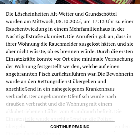
Die Löscheinheiten Alt-Wetter und Grundschöttel
wurden am Mittwoch, 08.10.2025, um 17:13 Uhr zu einer
Rauchentwicklung in einem Mehrfamilienhaus in der
Nachtigallstraße alarmiert. Die Anruferin gab an, dass in
ihrer Wohnung die Rauchmelder ausgelöst hätten und sie
aber nicht wüsste, ob es brennen würde. Durch die ersten
Einsatzkräfte konnte vor Ort eine minimale Verrauchung
der Wohnung festgestellt werden, welche auf einen
angebrannten Fisch zurückzuführen war. Die Bewohnerin
wurde an den Rettungsdienst übergeben und
anschließend in ein nahegelegenes Krankenhaus
verbracht. Der angebrannte Ofenfisch wurde nach
draußen verbracht und die Wohnung mit einem
akkubetriebenen Lüfter vom Brandrauch befreit. Die
Einsatzstelle wurde anschließend an die Polizei
übergeben und die Kräfte der Feuerwehr beendeten den
CONTINUE READING
Einsatz nach 45 Minuten.