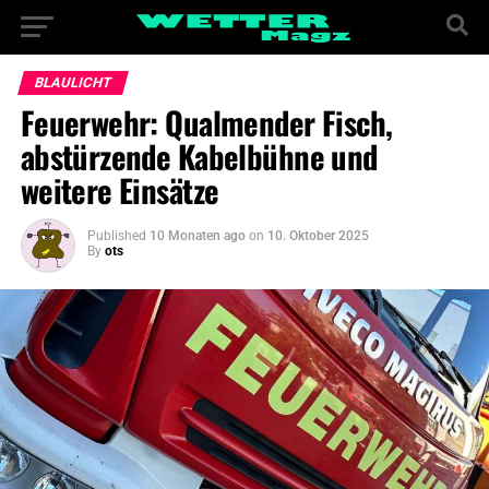
BLAULICHT
Feuerwehr: Qualmender Fisch,
abstürzende Kabelbühne und
weitere Einsätze
Published
10 Monaten ago
on
10. Oktober 2025
By
ots