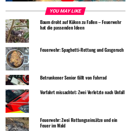
YOU MAY LIKE
RELATED TOPICS:
BLAULICHT
DIEBSTAHL
EINBRUCH
Baum droht auf Küken zu Fallen – Feuerwehr
NEWS
hat die passenden Ideen
UP NEXT
Kaiserstraße: Weiterhin in Richtung Witten gesperrt
Feuerwehr: Spaghetti-Rettung und Gasgeruch
DON'T MISS
Betrunkener Autofahrer fährt gegen Blumenkübel
Betrunkener Senior fällt von Fahrrad
Vorfahrt missachtet: Zwei Verletzte nach Unfall
Feuerwehr: Zwei Rettungseinsätze und ein
Feuer im Wald