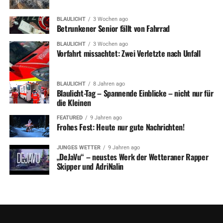
BLAULICHT
3 Wochen ago
Betrunkener Senior fällt von Fahrrad
BLAULICHT
3 Wochen ago
Vorfahrt missachtet: Zwei Verletzte nach Unfall
BLAULICHT
8 Jahren ago
Blaulicht-Tag – Spannende Einblicke – nicht nur für
die Kleinen
FEATURED
9 Jahren ago
Frohes Fest: Heute nur gute Nachrichten!
JUNGES WETTER
9 Jahren ago
„DeJaVu“ – neustes Werk der Wetteraner Rapper
Skipper und AdriNalin