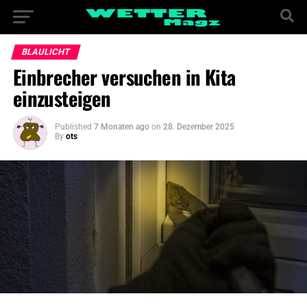
BLAULICHT
Einbrecher versuchen in Kita
einzusteigen
Published
7 Monaten ago
on
28. Dezember 2025
By
ots