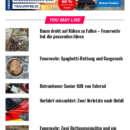
Alt-Wetter: Feuerwehr löscht brennendes Dachgeschoss
DON'T MISS
Weihnachtsgrüße aus dem Rathaus
YOU MAY LIKE
Baum droht auf Küken zu Fallen – Feuerwehr
hat die passenden Ideen
Feuerwehr: Spaghetti-Rettung und Gasgeruch
Betrunkener Senior fällt von Fahrrad
Vorfahrt missachtet: Zwei Verletzte nach Unfall
Feuerwehr: Zwei Rettungseinsätze und ein