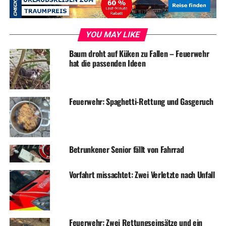
Hinweise liegen bereits vor und werden ausgewertet. In
diesem Zusammenhang sucht die Polizei noch nach
weiteren Zeuginnen und Zeugen, die Hinweise zum
YOU MAY LIKE
Unfallhergang geben können.
Baum droht auf Küken zu Fallen – Feuerwehr
hat die passenden Ideen
Das Verkehrskommissariat hat die Ermittlungen
aufgenommen. Wer Hinweise geben kann, der soll sich
bei der Polizei unter der Tel.-Nr. 0232491662200
Feuerwehr: Spaghetti-Rettung und Gasgeruch
melden.
Betrunkener Senior fällt von Fahrrad
ADVERTISEMENT
Symbolfoto / Archiv
Vorfahrt missachtet: Zwei Verletzte nach Unfall
RELATED TOPICS:
BLAULICHT
NEWS
UNFALL
Feuerwehr: Zwei Rettungseinsätze und ein