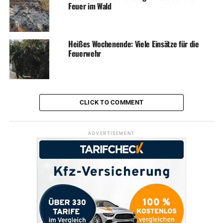
Feuer im Wald
UP NEXT
Feuerwehr muss Kind von Bahndamm bergen
DON'T MISS
Heißes Wochenende: Viele Einsätze für die
Autofahrer bei Glätteunfall verletzt
Feuerwehr
CLICK TO COMMENT
ADVERTISEMENT