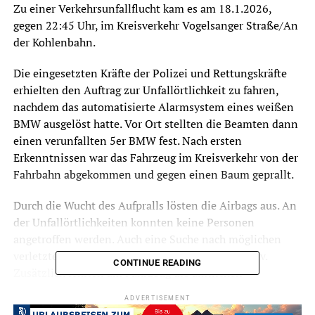
Zu einer Verkehrsunfallflucht kam es am 18.1.2026,
gegen 22:45 Uhr, im Kreisverkehr Vogelsanger Straße/An
der Kohlenbahn.
Die eingesetzten Kräfte der Polizei und Rettungskräfte
erhielten den Auftrag zur Unfallörtlichkeit zu fahren,
nachdem das automatisierte Alarmsystem eines weißen
BMW ausgelöst hatte. Vor Ort stellten die Beamten dann
einen verunfallten 5er BMW fest. Nach ersten
Erkenntnissen war das Fahrzeug im Kreisverkehr von der
Fahrbahn abgekommen und gegen einen Baum geprallt.
Durch die Wucht des Aufpralls lösten die Airbags aus. An
der Unfallörtlichkeiten konnten keine Personen
angetroffen werden. Auch eine Suche nach möglichen
verletzten Personen verlief im Nahbereich negativ.
CONTINUE READING
Zusätzlich fehlten am Fahrzeug die amtlichen
Kennzeichen. Aktuell laufen umfangreiche Ermittlungen
ADVERTISEMENT
zum Unfallhergang und zum Halter des Fahrzeugs. Erste