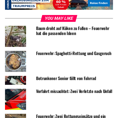
YOU MAY LIKE
ADVERTISEMENT
Baum droht auf Küken zu Fallen – Feuerwehr
hat die passenden Ideen
RELATED TOPICS:
BLAULICHT
FEUERWEHR
NEWS
UP NEXT
Einbrecher plündert Konto – wer kennt den Dieb?
Feuerwehr: Spaghetti-Rettung und Gasgeruch
DON'T MISS
Kriminalitäts-Tourismus: Großkontrollen in Wetter und
Herdecke
Betrunkener Senior fällt von Fahrrad
Vorfahrt missachtet: Zwei Verletzte nach Unfall
Feuerwehr: Zwei Rettungseinsätze und ein