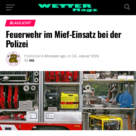
BLAULICHT
Feuerwehr im Mief-Einsatz bei der
Polizei
Published
6 Monaten ago
on
24. Januar 2026
By
ots