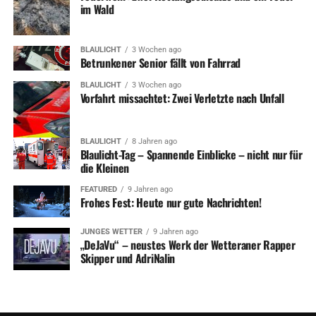
im Wald
BLAULICHT
3 Wochen ago
Betrunkener Senior fällt von Fahrrad
BLAULICHT
3 Wochen ago
Vorfahrt missachtet: Zwei Verletzte nach Unfall
BLAULICHT
8 Jahren ago
Blaulicht-Tag – Spannende Einblicke – nicht nur für
die Kleinen
FEATURED
9 Jahren ago
Frohes Fest: Heute nur gute Nachrichten!
JUNGES WETTER
9 Jahren ago
„DeJaVu“ – neustes Werk der Wetteraner Rapper
Skipper und AdriNalin