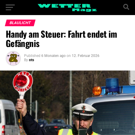
BLAULICHT
Handy am Steuer: Fahrt endet im
Gefängnis
Published
6 Monaten ago
on
12. Februar 2026
By
ots