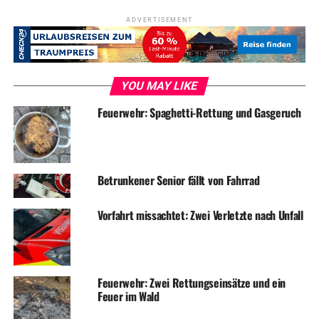
ADVERTISEMENT
Symbolfoto / Archiv
YOU MAY LIKE
Feuerwehr: Spaghetti-Rettung und Gasgeruch
ADVERTISEMENT
RELATED TOPICS:
BLAULICHT
NEWS
UP NEXT
Betrunkener Senior fällt von Fahrrad
Betrunken vom Mofa gefallen und schwer verletzt
DON'T MISS
Vorfahrt missachtet: Zwei Verletzte nach Unfall
Einbrecher plündert Konto – wer kennt den Dieb?
Feuerwehr: Zwei Rettungseinsätze und ein
Feuer im Wald