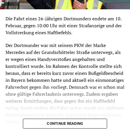
Die Fahrt eines 26-jährigen Dortmunders endete am 10.
Februar, gegen 10:00 Uhr mit einer Strafanzeige und der
Vollstreckung eines Haftbefehls.
Der Dortmunder war mit seinem PKW der Marke
Mercedes auf der Grundschötteler Straße unterwegs, als
er wegen eines Handyverstoßes angehalten und
kontrolliert wurde. Im Rahmen der Kontrolle stellte sich
heraus, dass er bereits kurz zuvor einen Bußgeldbescheid
in Bayern bekommen hatte und aktuell ein einmonatiges
Fahrverbot gegen ihn vorliegt. Demnach war er schon mal
ohne gültige Fahrerlaubnis unterwegs. Zudem ergaben
weiterer Ermittlungen, dass gegen ihn ein Haftbefehl
vorlag. Somit endete die Fahrt und er wurde zur nächsten
Polizeidienststelle gebracht. Zusätzlich folgte noch eine
Strafanzeige wegen Fahrens ohne Fahrerlaubnis.
CONTINUE READING