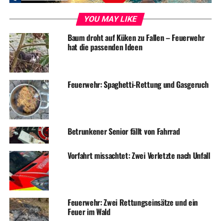
Foto: Feuerwehr
YOU MAY LIKE
Baum droht auf Küken zu Fallen – Feuerwehr
hat die passenden Ideen
ADVERTISEMENT
RELATED TOPICS:
BLAULICHT
FEUERWEHR
NEWS
UNFALL
Feuerwehr: Spaghetti-Rettung und Gasgeruch
UP NEXT
Zeitumstellung: Heute Nacht beginnt die Sommerzeit
DON'T MISS
Betrunkener Senior fällt von Fahrrad
Mal wieder: Einbruch in Kita – Geld geklaut
Vorfahrt missachtet: Zwei Verletzte nach Unfall
Feuerwehr: Zwei Rettungseinsätze und ein
Feuer im Wald