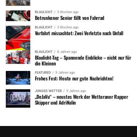
BLAULICHT
3 Wochen ago
Betrunkener Senior fällt von Fahrrad
BLAULICHT
3 Wochen ago
Vorfahrt missachtet: Zwei Verletzte nach Unfall
BLAULICHT
8 Jahren ago
Blaulicht-Tag – Spannende Einblicke – nicht nur für
die Kleinen
FEATURED
9 Jahren ago
Frohes Fest: Heute nur gute Nachrichten!
JUNGES WETTER
9 Jahren ago
„DeJaVu“ – neustes Werk der Wetteraner Rapper
Skipper und AdriNalin