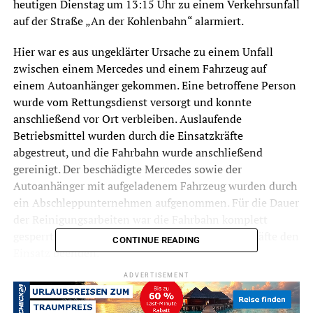
heutigen Dienstag um 13:15 Uhr zu einem Verkehrsunfall
auf der Straße „An der Kohlenbahn“ alarmiert.
Hier war es aus ungeklärter Ursache zu einem Unfall
zwischen einem Mercedes und einem Fahrzeug auf
einem Autoanhänger gekommen. Eine betroffene Person
wurde vom Rettungsdienst versorgt und konnte
anschließend vor Ort verbleiben. Auslaufende
Betriebsmittel wurden durch die Einsatzkräfte
abgestreut, und die Fahrbahn wurde anschließend
gereinigt. Der beschädigte Mercedes sowie der
Autoanhänger mit aufgeladenem Fahrzeug wurden durch
ein Abschleppunternehmen aufgenommen. Für die Dauer
der Reinigungsarbeiten war die Fahrbahn komplett
gesperrt. Nach 50 Minuten konnten die Einsatzkräfte den
CONTINUE READING
Einsatz beenden.
ADVERTISEMENT