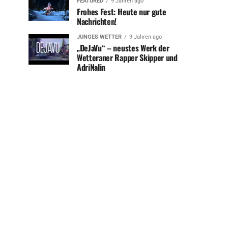
FEATURED
9 Jahren ago
Frohes Fest: Heute nur gute
Nachrichten!
JUNGES WETTER
9 Jahren ago
„DeJaVu“ – neustes Werk der
Wetteraner Rapper Skipper und
AdriNalin