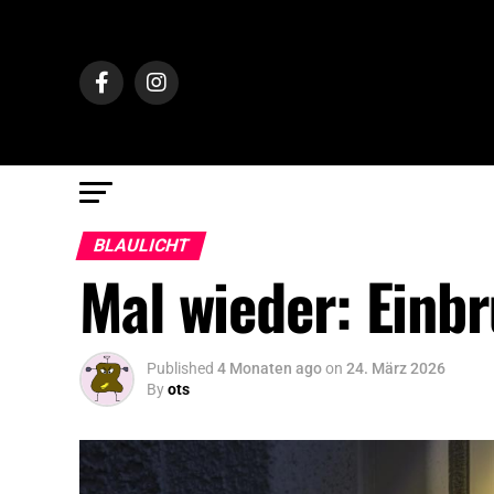
BLAULICHT
Mal wieder: Einbr
Published
4 Monaten ago
on
24. März 2026
By
ots