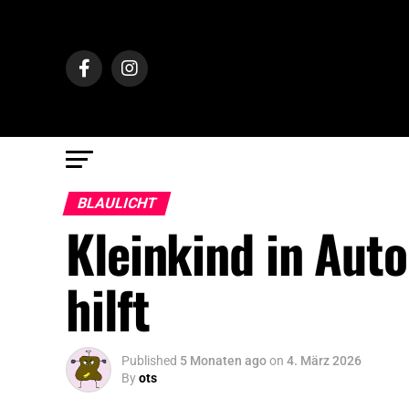
BLAULICHT
Kleinkind in Aut
hilft
Published
5 Monaten ago
on
4. März 2026
By
ots