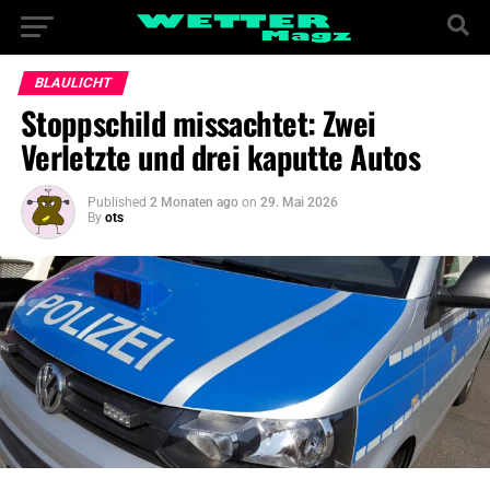
BLAULICHT
Stoppschild missachtet: Zwei
Verletzte und drei kaputte Autos
Published
2 Monaten ago
on
29. Mai 2026
By
ots