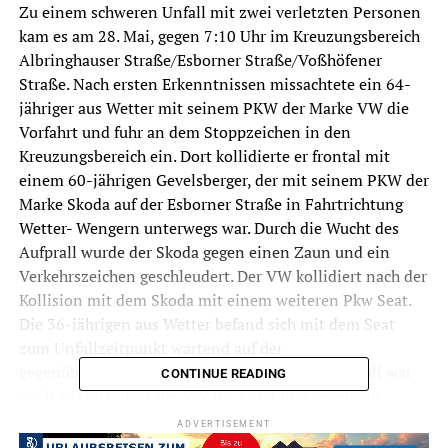
Zu einem schweren Unfall mit zwei verletzten Personen
kam es am 28. Mai, gegen 7:10 Uhr im Kreuzungsbereich
Albringhauser Straße/Esborner Straße/Voßhöfener
Straße. Nach ersten Erkenntnissen missachtete ein 64-
jähriger aus Wetter mit seinem PKW der Marke VW die
Vorfahrt und fuhr an dem Stoppzeichen in den
Kreuzungsbereich ein. Dort kollidierte er frontal mit
einem 60-jährigen Gevelsberger, der mit seinem PKW der
Marke Skoda auf der Esborner Straße in Fahrtrichtung
Wetter- Wengern unterwegs war. Durch die Wucht des
Aufprall wurde der Skoda gegen einen Zaun und ein
Verkehrszeichen geschleudert. Der VW kollidiert nach der
Kollision mit dem Skoda mit einem weiteren Pkw Seat.
Die 36-jährigen aus Wetter befand sich mit dem Seat
zum Unfallzeitpunkt wartend auf der
gegenüberliegenden Fahrspur. Auch dieser Aufprall war
CONTINUE READING
noch so stark, dass der VW im Anschluss gegen ein
Verkehrszeichen prallte. Der Gevelsberger und die
ADVERTISEMENT
Wetteranerin wurden durch den Unfall leicht verletzt.