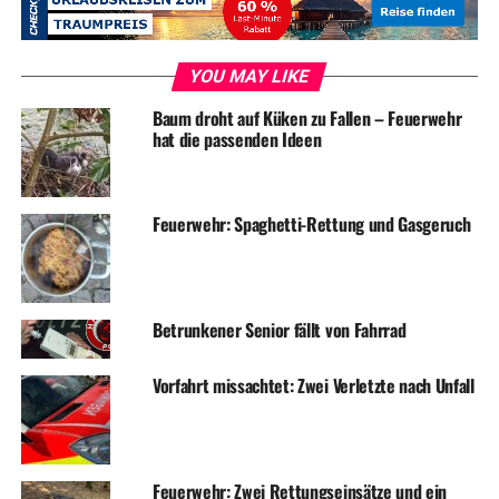
Alle Fahrzeuge wurden erheblich beschädigt. Der
Gesamtschaden des Unfalls liegt im mittleren
YOU MAY LIKE
fünfstelligen Bereich.
Baum droht auf Küken zu Fallen – Feuerwehr
hat die passenden Ideen
Für die Dauer der Unfallaufnahme war der
Kreuzungsbereich zeitweise gesperrt.
Feuerwehr: Spaghetti-Rettung und Gasgeruch
Symbolfoto / Archiv
Betrunkener Senior fällt von Fahrrad
ADVERTISEMENT
Vorfahrt missachtet: Zwei Verletzte nach Unfall
RELATED TOPICS:
BLAULICHT
NEWS
UNFALL
UP NEXT
Feuerwehr: Zahlreiche Einsätze am Wochenende
Feuerwehr: Zwei Rettungseinsätze und ein