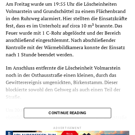
Am Freitag wurde um 19:55 Uhr die Löscheinheiten
Volmarstein und Grundschöttel zu einem Flächenbrand
in den Ruhrweg alarmiert. Hier stellten die Einsatzkräfte
fest, dass es im Unterholz auf circa 10 m² brannte. Das
Feuer wurde mit 1 C-Rohr abgelöscht und der Bereich
anschließend eingeschlemmt. Nach abschließender
Kontrolle mit der Wärmebildkamera konnte der Einsatz
nach 1 Stunde beendet werden.
Im Anschluss entfernte die Löscheinheit Volmarstein
noch in der Osthausstraße einen kleinen, durch das
Gewitterereignis umgenickten, Birkenstamm. Dieser
blockierte sowohl den Gehweg als auch einen Teil der
Straße.
Um 20:03 Uhr wurde die Löscheinheit Alt-Wetter
CONTINUE READING
ebenfalls zu einem abgebrochenen Ast in die Ringstraße
alarmiert. Hier war jedoch kein Eingreifen der Feuerwehr
ADVERTISEMENT
erforderlich und der Einsatz konnte nach circa 30