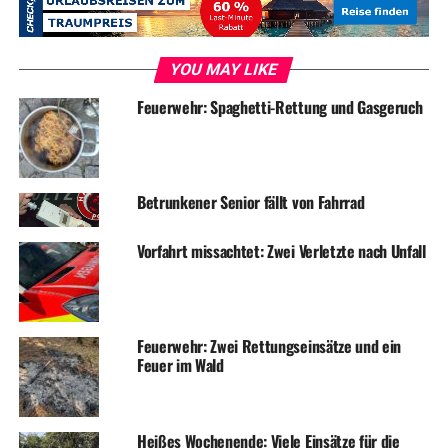
Minuten beendet werden.
Kurze Zeit später ging um 21:01 Uhr ein weiterer Alarm
YOU MAY LIKE
für die ehrenamtlichen Kräfte der Löscheinheit Alt-
Wetter ein. Diesmal sollte Wasser in ein Gebäude
Feuerwehr: Spaghetti-Rettung und Gasgeruch
eindringen. Hier stellte sich heraus, dass Regen durch ein
offenes Dachfenster eindrang. Da es den Kräften nicht
möglich war bei den nur sehr geringen Wassermengen
Betrunkener Senior fällt von Fahrrad
tätig zu werden, wurde der Gebäudeeigentümer
informiert und der Einsatz konnte ebenfalls nach 30
Minuten beendet werden.
Vorfahrt missachtet: Zwei Verletzte nach Unfall
Am Samstagmorgen wurde die Löscheinheit Esborn um
09:22 Uhr zu einem umgestürzten Baum in die Straße
„Im Brunsberg“ alarmiert. Die Kräfte entfernten den
Feuerwehr: Zwei Rettungseinsätze und ein
Feuer im Wald
Baum mittels Kettensäge und räumten diesen zur Seite.
Der Einsatz konnte nach 45 Minuten beendet werden.
Heißes Wochenende: Viele Einsätze für die