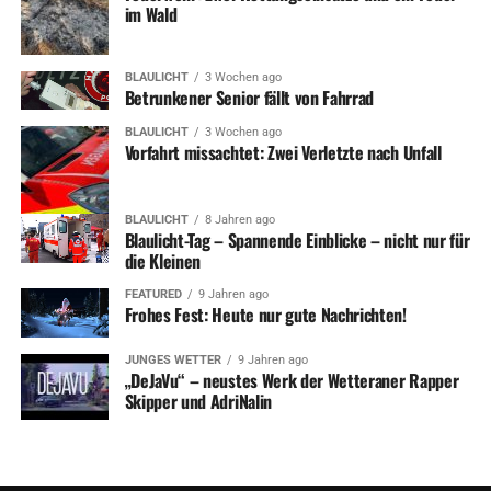
im Wald
UP NEXT
Feuerwehr zieht Bilanz nach Großbrand in Industiebetrieb
DON'T MISS
BLAULICHT
3 Wochen ago
Stoppschild missachtet: Zwei Verletzte und drei kaputte
Betrunkener Senior fällt von Fahrrad
Autos
BLAULICHT
3 Wochen ago
Vorfahrt missachtet: Zwei Verletzte nach Unfall
BLAULICHT
8 Jahren ago
Blaulicht-Tag – Spannende Einblicke – nicht nur für
die Kleinen
FEATURED
9 Jahren ago
Frohes Fest: Heute nur gute Nachrichten!
JUNGES WETTER
9 Jahren ago
„DeJaVu“ – neustes Werk der Wetteraner Rapper
Skipper und AdriNalin