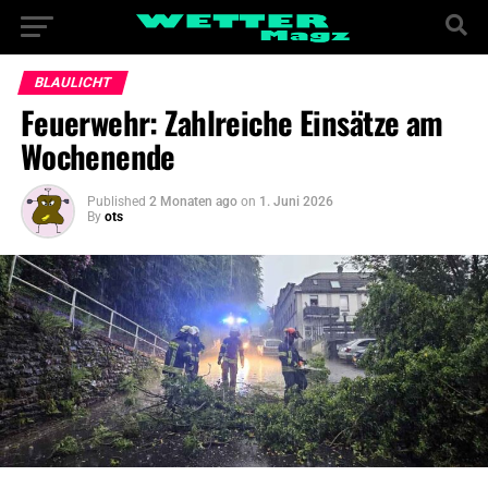
BLAULICHT
Feuerwehr: Zahlreiche Einsätze am
Wochenende
Published
2 Monaten ago
on
1. Juni 2026
By
ots