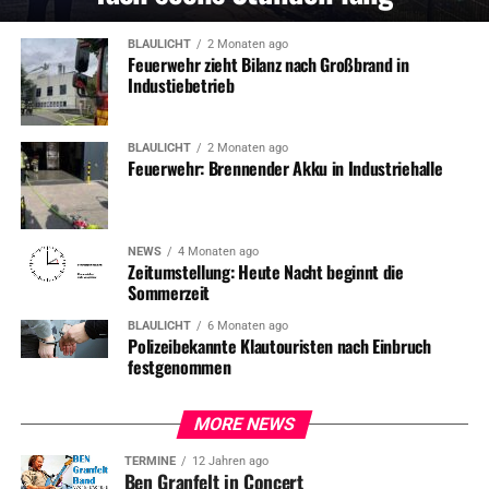
BLAULICHT
2 Monaten ago
Feuerwehr zieht Bilanz nach Großbrand in
Industiebetrieb
BLAULICHT
2 Monaten ago
Feuerwehr: Brennender Akku in Industriehalle
NEWS
4 Monaten ago
Zeitumstellung: Heute Nacht beginnt die
Sommerzeit
BLAULICHT
6 Monaten ago
Polizeibekannte Klautouristen nach Einbruch
festgenommen
MORE NEWS
TERMINE
12 Jahren ago
Ben Granfelt in Concert