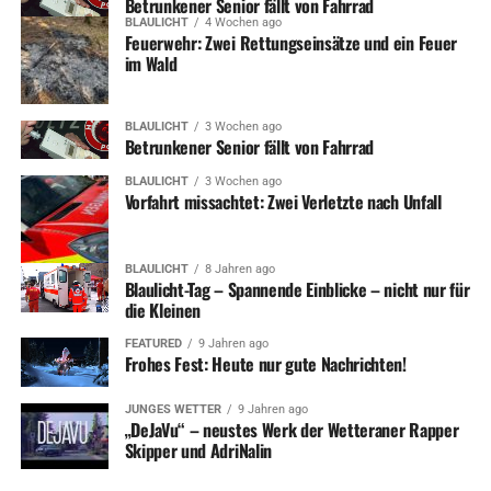
Betrunkener Senior fällt von Fahrrad
BLAULICHT
4 Wochen ago
Feuerwehr: Zwei Rettungseinsätze und ein Feuer
im Wald
BLAULICHT
3 Wochen ago
Betrunkener Senior fällt von Fahrrad
BLAULICHT
3 Wochen ago
Vorfahrt missachtet: Zwei Verletzte nach Unfall
BLAULICHT
8 Jahren ago
Blaulicht-Tag – Spannende Einblicke – nicht nur für
die Kleinen
FEATURED
9 Jahren ago
Frohes Fest: Heute nur gute Nachrichten!
JUNGES WETTER
9 Jahren ago
„DeJaVu“ – neustes Werk der Wetteraner Rapper
Skipper und AdriNalin