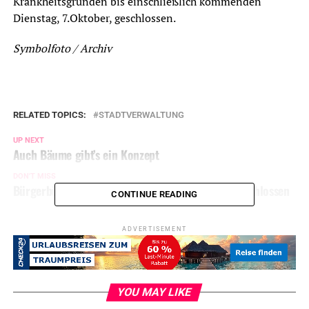
Krankheitsgründen bis einschließlich kommenden
Dienstag, 7.Oktober, geschlossen.
Symbolfoto / Archiv
RELATED TOPICS:
STADTVERWALTUNG
UP NEXT
Auch Bäume gibt’s ein Konzept
DON'T MISS
Bürgerbüro und Stadtbücherei am 4. Oktober geschlossen
CONTINUE READING
ADVERTISEMENT
YOU MAY LIKE