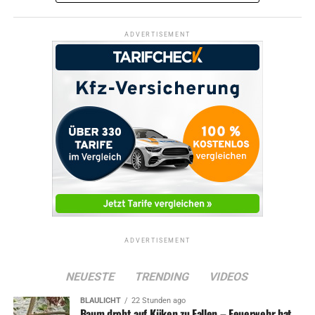
ADVERTISEMENT
ADVERTISEMENT
NEUESTE
TRENDING
VIDEOS
BLAULICHT
22 Stunden ago
Baum droht auf Küken zu Fallen – Feuerwehr hat