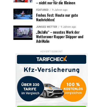
– nicht nur für die Kleinen
FEATURED
9 Jahren ago
Frohes Fest: Heute nur gute
Nachrichten!
JUNGES WETTER
9 Jahren ago
„DeJaVu“ – neustes Werk der
Wetteraner Rapper Skipper und
AdriNalin
ADVERTISEMENT