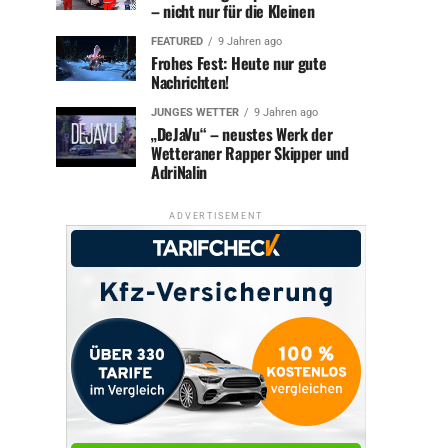
– nicht nur für die Kleinen
FEATURED
9 Jahren ago
Frohes Fest: Heute nur gute
Nachrichten!
JUNGES WETTER
9 Jahren ago
„DeJaVu“ – neustes Werk der
Wetteraner Rapper Skipper und
AdriNalin
ADVERTISEMENT