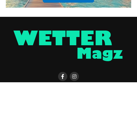
KONTAKT
WETTER MAGAZIN APP
UNTERSTÜTZEN
IMPRESSUM / DISCLAIMER
DATENSCHUTZERKLÄRUNG
COOKIE-EINSTELLUNGEN
ÜBER UNS
WERBUNG
Copyright © 2023 UNCover Media