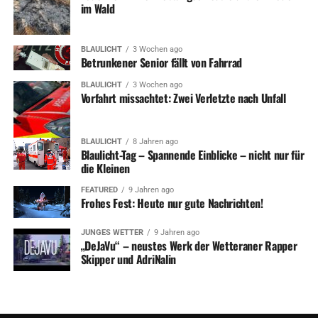
im Wald
BLAULICHT
3 Wochen ago
Betrunkener Senior fällt von Fahrrad
BLAULICHT
3 Wochen ago
Vorfahrt missachtet: Zwei Verletzte nach Unfall
BLAULICHT
8 Jahren ago
Blaulicht-Tag – Spannende Einblicke – nicht nur für
die Kleinen
FEATURED
9 Jahren ago
Frohes Fest: Heute nur gute Nachrichten!
JUNGES WETTER
9 Jahren ago
„DeJaVu“ – neustes Werk der Wetteraner Rapper
Skipper und AdriNalin