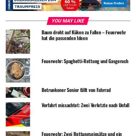
würden dann wiederum entsprechend dem Anteil der
Bevölkerungszahl verteilt.
YOU MAY LIKE
Entscheidend für den Erfolg ist allerdings das
bürgerschaftliche Engagement: So heißt es in einer
Baum droht auf Küken zu Fallen – Feuerwehr
hat die passenden Ideen
Beschreibung des Leader-Projektes der Bezirksregierung
Arnsberg: „Durch intensive Bürgerbeteiligung und
Vernetzung der lokalen Akteure sollen Ideen, Aktivitäten
Feuerwehr: Spaghetti-Rettung und Gasgeruch
und Engagement in ländlichen Regionen angeregt und
vorangebracht werden. In Esborn hat sich bereits ein
Bürgerverein gegründet, der Ideen und Anregungen
sammeln will. Die Stadt freut sich über diese Initiative:
Betrunkener Senior fällt von Fahrrad
„Bürgerschaftliches Engagement wird in Wetter groß
geschrieben. Die Beteiligung an dem so genannten
„Leader Projekt“ der europäischen Union ist ein weiteres
Vorfahrt missachtet: Zwei Verletzte nach Unfall
aktuelles Beispiel dafür“, so Bürgermeister Hasenberg.
Allein die Bewerbung sei schon ein Imagegewinn. „Wenn
wir erfolgreich sind, könnte das eine Initialzündung für
Feuerwehr: Zwei Rettungseinsätze und ein
die nächsten Jahre sein.“ Auf einem ersten