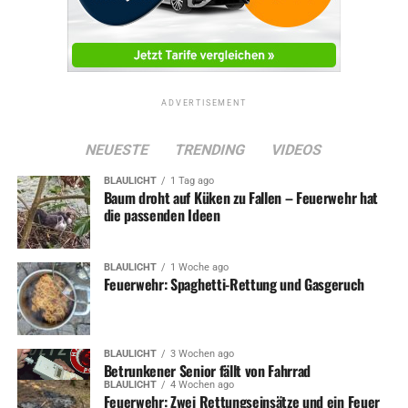
noch an diesem Projekt mitarbeiten will, ist herzlich zur
Teilnahme eingeladen. Weitere Infos gibt es bei Birgit
Gräfen-Loer von der Stadt Wetter unter Tel.: 840546.
ADVERTISEMENT
ADVERTISEMENT
NEUESTE
TRENDING
VIDEOS
Archivbild
BLAULICHT
1 Tag ago
Baum droht auf Küken zu Fallen – Feuerwehr hat
die passenden Ideen
BLAULICHT
1 Woche ago
RELATED TOPICS:
NEWS
POLITIK
STADTENTWICKLUNG
Feuerwehr: Spaghetti-Rettung und Gasgeruch
UP NEXT
„Gefühlsechte“ gelbe Säcke sorgen für Müllchaos in der
Stadt
BLAULICHT
3 Wochen ago
Betrunkener Senior fällt von Fahrrad
DON'T MISS
Kaiserstraße soll noch schöner werden!
BLAULICHT
4 Wochen ago
Feuerwehr: Zwei Rettungseinsätze und ein Feuer