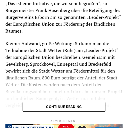
„Das ist eine Initiative, die wir sehr begrüßen“, so
Bürgermeister Frank Hasenberg über die Beteiligung des
Bürgervereins Esborn am so genannten „Leader-Projekt“
der Europäischen Union zur Förderung des ländlichen
Raumes.
Kleiner Aufwand, große Wirkung: So kann man die
Teilnahme der Stadt Wetter (Ruhr) am „Leader-Projekt“
der Europäischen Union beschreiben. Gemeinsam mit
Gevelsberg, Sprockhövel, Ennepetal und Breckerfeld
bewirbt sich die Stadt Wetter um Fördermittel für den
ländlichen Raum. 800 Euro beträgt der Anteil der Stadt
Wetter. Die Kosten werden nach dem Anteil der
Bevölkerungszahl berechnet und da es bei diesem Projekt
um ländlichen Raum geht, ist Wetter nur mit dem
vergleichsweise dünn besiedelten Esborn vertreten.
CONTINUE READING
Bei einer erfolgreichen Bewerbung können bis zu 2,55
ADVERTISEMENT
Millionen Euro in die gesamte Region fließen. Die Gelder