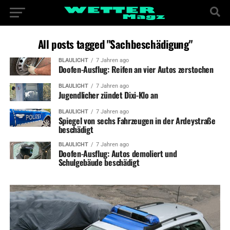
All posts tagged "Sachbeschädigung"
BLAULICHT
7 Jahren ago
Doofen-Ausflug: Reifen an vier Autos zerstochen
BLAULICHT
7 Jahren ago
Jugendlicher zündet Dixi-Klo an
BLAULICHT
7 Jahren ago
Spiegel von sechs Fahrzeugen in der Ardeystraße
beschädigt
BLAULICHT
7 Jahren ago
Doofen-Ausflug: Autos demoliert und
Schulgebäude beschädigt