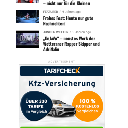
– nicht nur für die Kleinen
FEATURED
9 Jahren ago
Frohes Fest: Heute nur gute
Nachrichten!
JUNGES WETTER
9 Jahren ago
„DeJaVu“ – neustes Werk der
Wetteraner Rapper Skipper und
AdriNalin
ADVERTISEMENT