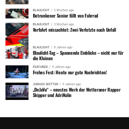
BLAULICHT
3 Wochen ago
Betrunkener Senior fällt von Fahrrad
BLAULICHT
3 Wochen ago
Vorfahrt missachtet: Zwei Verletzte nach Unfall
BLAULICHT
8 Jahren ago
Blaulicht-Tag – Spannende Einblicke – nicht nur für
die Kleinen
FEATURED
9 Jahren ago
Frohes Fest: Heute nur gute Nachrichten!
JUNGES WETTER
9 Jahren ago
„DeJaVu“ – neustes Werk der Wetteraner Rapper
Skipper und AdriNalin