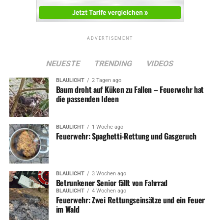
UP NEXT
Spender für Bauspielplatz gesucht
DON'T MISS
ADVERTISEMENT
Spiel- und Sportfest der Kitas
NEUESTE
TRENDING
VIDEOS
BLAULICHT
2 Tagen ago
Baum droht auf Küken zu Fallen – Feuerwehr hat
die passenden Ideen
BLAULICHT
1 Woche ago
Feuerwehr: Spaghetti-Rettung und Gasgeruch
BLAULICHT
3 Wochen ago
Betrunkener Senior fällt von Fahrrad
BLAULICHT
4 Wochen ago
Feuerwehr: Zwei Rettungseinsätze und ein Feuer
im Wald