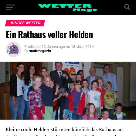
JUNGES WETTER
Ein Rathaus voller Helden
Published
12 Jahren ago
on
18. Juni 2014
By
stadtmagazin
Kleine coole Helden stürmten kürzlich das Rathaus an