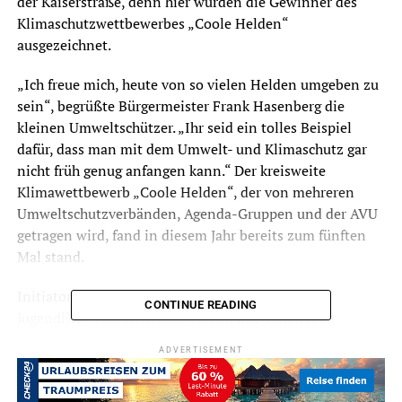
der Kaiserstraße, denn hier wurden die Gewinner des
Klimaschutzwettbewerbes „Coole Helden“
ausgezeichnet.
„Ich freue mich, heute von so vielen Helden umgeben zu
sein“, begrüßte Bürgermeister Frank Hasenberg die
kleinen Umweltschützer. „Ihr seid ein tolles Beispiel
dafür, dass man mit dem Umwelt- und Klimaschutz gar
nicht früh genug anfangen kann.“ Der kreisweite
Klimawettbewerb „Coole Helden“, der von mehreren
Umweltschutzverbänden, Agenda-Gruppen und der AVU
getragen wird, fand in diesem Jahr bereits zum fünften
Mal stand.
Initiator dieses Projektes, bei dem Kinder und
CONTINUE READING
Jugendliche Aktionen entwickeln, mit denen man
sinnvoll CO 2 einsparen kann, war Rolf Weber von der
ADVERTISEMENT
Lokalen Agenda 21 aus Wetter. Er hatte damals die Idee,
ein regionales Projekt für den Klimaschutz zu entwickeln