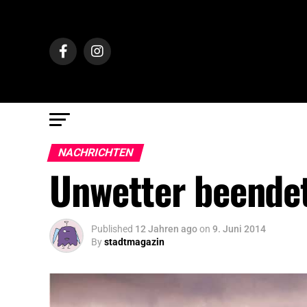
NACHRICHTEN
Unwetter beende
Published
12 Jahren ago
on
9. Juni 2014
By
stadtmagazin