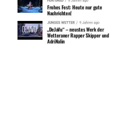
FEATURED
9 Jahren ago
Frohes Fest: Heute nur gute
Nachrichten!
JUNGES WETTER
9 Jahren ago
„DeJaVu“ – neustes Werk der
Wetteraner Rapper Skipper und
AdriNalin