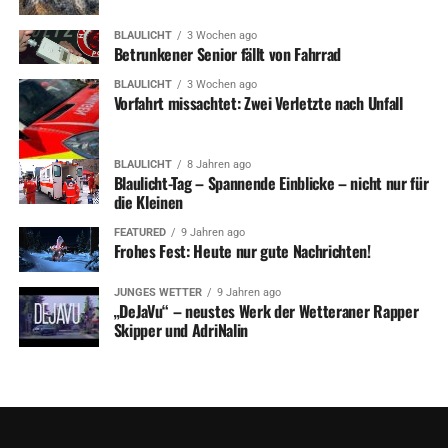
BLAULICHT
3 Wochen ago
Betrunkener Senior fällt von Fahrrad
BLAULICHT
3 Wochen ago
Vorfahrt missachtet: Zwei Verletzte nach Unfall
BLAULICHT
8 Jahren ago
Blaulicht-Tag – Spannende Einblicke – nicht nur für
die Kleinen
FEATURED
9 Jahren ago
Frohes Fest: Heute nur gute Nachrichten!
JUNGES WETTER
9 Jahren ago
„DeJaVu“ – neustes Werk der Wetteraner Rapper
Skipper und AdriNalin