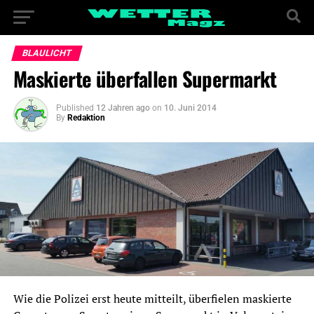
BLAULICHT
Maskierte überfallen Supermarkt
Published
12 Jahren ago
on
10. Juni 2014
By
Redaktion
Wie die Polizei erst heute mitteilt, überfielen maskierte