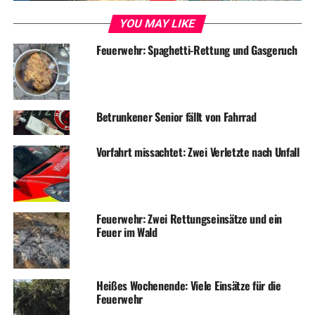
YOU MAY LIKE
Feuerwehr: Spaghetti-Rettung und Gasgeruch
ADVERTISEMENT
RELATED TOPICS:
NEWS
Betrunkener Senior fällt von Fahrrad
UP NEXT
Unwetter beeinträchtigt Bahnverkehr
Vorfahrt missachtet: Zwei Verletzte nach Unfall
DON'T MISS
Unwetter beendet Pfingstmontag
Feuerwehr: Zwei Rettungseinsätze und ein
Feuer im Wald
Heißes Wochenende: Viele Einsätze für die
Feuerwehr