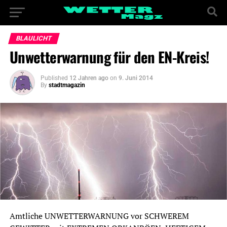
BLAULICHT
Unwetterwarnung für den EN-Kreis!
Published
12 Jahren ago
on
9. Juni 2014
By
stadtmagazin
Amtliche UNWETTERWARNUNG vor SCHWEREM