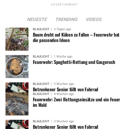
Maskierte überfallen Supermarkt
ADVERTISEMENT
DON'T MISS
Mysteriöse Blitzer-Explosion – Blitzer vom Blitz getroffen?
NEUESTE
TRENDING
VIDEOS
BLAULICHT
3 Tagen ago
Baum droht auf Küken zu Fallen – Feuerwehr hat
die passenden Ideen
BLAULICHT
1 Woche ago
Feuerwehr: Spaghetti-Rettung und Gasgeruch
BLAULICHT
3 Wochen ago
Betrunkener Senior fällt von Fahrrad
BLAULICHT
4 Wochen ago
Feuerwehr: Zwei Rettungseinsätze und ein Feuer
im Wald
BLAULICHT
3 Wochen ago
Betrunkener Senior fällt von Fahrrad