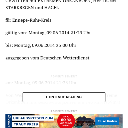
GEWITTER mit EXTREMEN ORKANBÖEN, HEFTIGEM
STARKREGEN und HAGEL
für Ennepe-Ruhr-Kreis
gültig von: Montag, 09.06.2014 21:23 Uhr
bis: Montag, 09.06.2014 23:00 Uhr
ausgegeben vom Deutschen Wetterdienst
ADVERTISEMENT
am: Montag, 09.06.2014 21:23 Uhr
Von Westen ziehen Gewitter auf. Dabei gibt es extreme
CONTINUE READING
Orkanböen mit Geschwindigkeiten um 140 km/h (39m/s,
76kn, Bft 12+) sowie heftigen Starkregen mit
ADVERTISEMENT
Niederschlagsmengen zwischen 30 l/m² und 40 l/m² pro
Stunde und Hagel mit Korngrößen um 3 cm.