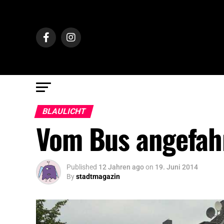
BLAULICHT
Vom Bus angefah
Published
12 Jahren ago
on
19. Juni 2014
By
stadtmagazin