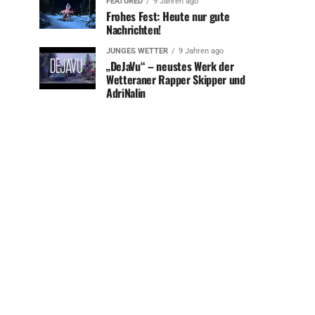
FEATURED
9 Jahren ago
Frohes Fest: Heute nur gute
Nachrichten!
JUNGES WETTER
9 Jahren ago
„DeJaVu“ – neustes Werk der
Wetteraner Rapper Skipper und
AdriNalin